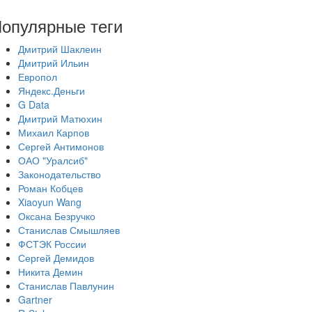
опулярные теги
Дмитрий Шаклеин
Дмитрий Ильин
Европол
Яндекс.Деньги
G Data
Дмитрий Матюхин
Михаил Карпов
Сергей Антимонов
ОАО "Уралсиб"
Законодательство
Роман Кобцев
Xiaoyun Wang
Оксана Безручко
Станислав Смышляев
ФСТЭК России
Сергей Демидов
Никита Демин
Станислав Павлунин
Gartner