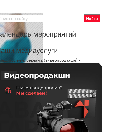
алендарь мероприятий
аши медиауслуги
 Медиауслуги, реклама (видеопродакшн) -