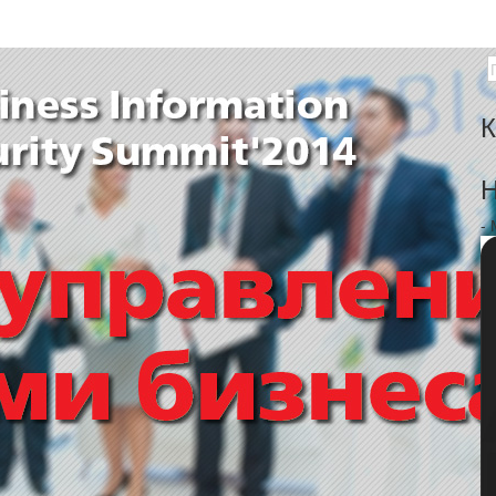
К
Н
-