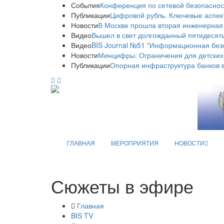
События
Конференция по сетевой безопаснос
Публикации
Цифровой рубль. Ключевые аспек
Новости
В Москве прошла вторая инженерная
Видео
Вышел в свет долгожданный пятидесяты
Видео
BIS Journal №51 "Информационная без
Новости
Минцифры: Ограничения для детских
Публикации
Опорная инфраструктура банков в
ГЛАВНАЯ
МЕРОПРИЯТИЯ
НОВОСТИ
Сюжеты в эфире
Главная
BIS TV