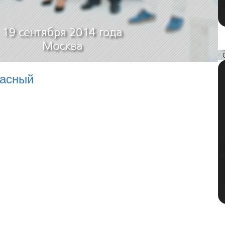
- 
пасный