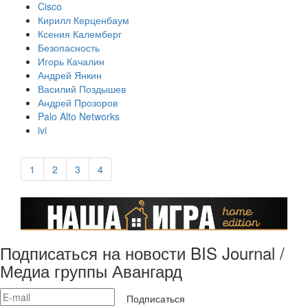
Cisco
Кирилл Керценбаум
Ксения Калемберг
Безопасность
Игорь Качалин
Андрей Янкин
Василий Поздышев
Андрей Прозоров
Palo Alto Networks
ivi
1
2
3
4
Подписаться на новости BIS Journal /
Медиа группы Авангард
Подписаться