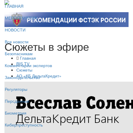
ГЛАВНАЯ
МЕРОПРИЯТИЯ
НОВОСТИ
Сюжеты в эфире
Все новости
Безопасникам
Главная
BIS TV
Комментарии экспертов
Сюжеты
АО «КБ ДельтаКредит»
Законодательство
Регуляторы
Персданные
Биометрия
Киберпреступность