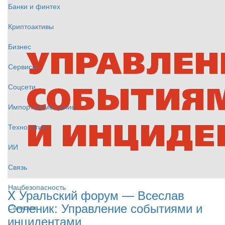
Банки и финтех
Криптоактивы
Бизнес
Сервисы
Соцсети
Импортозамещение
Технологии
ИИ
Связь
Нацбезопасность
X Уральский форум — Всеслав
Соленик: Управление событиями и
Санкции
инцидентами