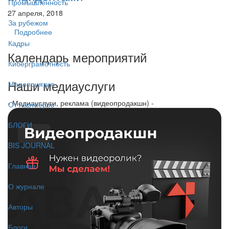
Промышленность
27 апреля, 2018
За рубежом
Подробнее
Кадры
Календарь мероприятий
Киберграмотность
Наши медиауслуги
Мероприятия
- Медиауслуги, реклама (видеопродакшн) -
От партнёров
БЛОГИ
BIS JOURNAL
Главная
О журнале
Авторы
Блоги