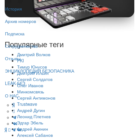
История
Архив номеров
Подписка
Популярные теги
Сотрудничество
Дмитрий Волков
Отзывы
PKI
Тимур Юнусов
ЭНЦИКЛОПЕДИЯ БЕЗОПАСНИКА
Дмитрий Ильин
Сергей Солдатов
LEAK-БЕЗ
Олег Иванов
Минкомсвязь
О НАС
Сергей Антимонов
Trustwave
Андрей Дугин
Леонид Плетнев
Эдгар Эбель
Андрей Акинин
Алексей Сабанов