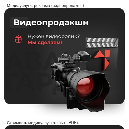
- Медиауслуги, реклама (видеопродакшн) -
- Стоимость медиауслуг (открыть PDF) -