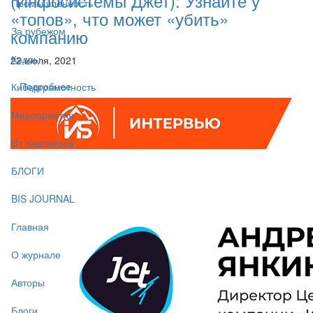
(Инфосистемы Джет): Узнайте у
Промышленность
«топов», что может «убить»
За рубежом
компанию
Кадры
22 июля, 2021
Подробнее
Киберграмотность
Мероприятия
От партнёров
БЛОГИ
BIS JOURNAL
Главная
О журнале
Авторы
Блоги