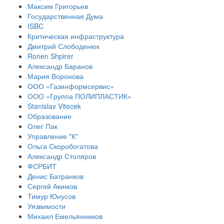
Максим Григорьев
Государственная Дума
ISBC
Критическая инфраструктура
Дмитрий Слободенюк
Ronen Shpirer
Александр Баранов
Мария Воронова
ООО «Газинформсервис»
ООО «Группа ПОЛИПЛАСТИК»
Stanislav Vitecek
Образование
Олег Пак
Управление "К"
Ольга Скоробогатова
Александр Столяров
ФСРБИТ
Денис Батранков
Сергей Акимов
Тимур Юнусов
Уязвимости
Михаил Емельянников