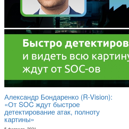
Александр Бондаренко (R-Vision):
«От SOC ждут быстрое
детектирование атак, полноту
картины»
5 февраля, 2021