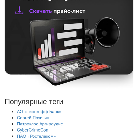
Популярные теги
АО «Тинькофф Банк»
Сергей Пазизин
Патроклос Аргироудис
CyberCrimeCon
ПАО «Ростелеком»