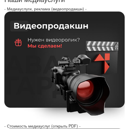
- Медиауслуги, реклама (видеопродакшн) -
- Стоимость медиауслуг (открыть PDF) -