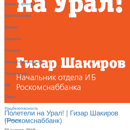
Банки и финтех
Криптоактивы
Бизнес
Сервисы
Соцсети
Импортозамещение
Технологии
ИИ
Связь
Нацбезопасность
Полетели на Урал! | Гизар Шакиров
(Роскомснаббанк)
Санкции
30 января, 2019