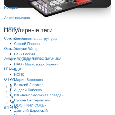
История
Архив номеров
Подписка
Популярные теги
Сотрудничество
Сетевая инфраструктура
Сергей Павлов
Отзывы
Xiaoyun Wang
Банк России
ЭНЦИКЛОПЕДИЯ БЕЗОПАСНИКА
Владимир Чистюхин
ПАО «Московская биржа»
LEAK-БЕЗ
IBS
НСПК
О НАС
Мария Воронова
Виталий Лютиков
Андрей Бабенко
ИД «Комсомольская правда»
Руслан Вестеровский
ООО «НИИ СОКБ»
Дмитрий Даренский