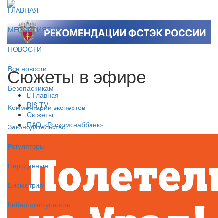
ГЛАВНАЯ
МЕРОПРИЯТИЯ
НОВОСТИ
Сюжеты в эфире
Все новости
Безопасникам
Главная
BIS TV
Комментарии экспертов
Сюжеты
ПАО «Роскомснаббанк»
Законодательство
Регуляторы
Персданные
Биометрия
Киберпреступность