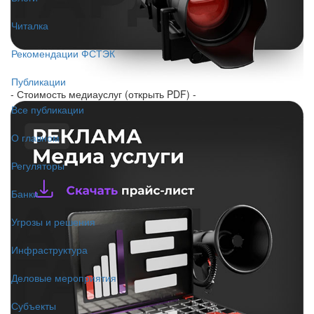
Читалка
Рекомендации ФСТЭК
Публикации
- Стоимость медиауслуг (открыть PDF) -
Все публикации
О главном
Регуляторы
Банки
Угрозы и решения
Инфраструктура
Деловые мероприятия
Субъекты