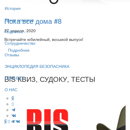
История
Пока все дома #8
Архив номеров
27 апреля, 2020
Подписка
Встречайте юбилейный, восьмой выпуск!
Сотрудничество
Подробнее
Отзывы
ЭНЦИКЛОПЕДИЯ БЕЗОПАСНИКА
BIS КВИЗ, СУДОКУ, ТЕСТЫ
LEAK-БЕЗ
О НАС