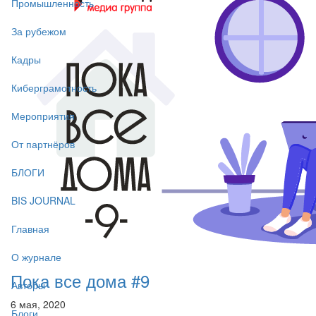
Промышленность
За рубежом
Кадры
Киберграмотность
Мероприятия
От партнёров
БЛОГИ
BIS JOURNAL
Главная
О журнале
Пока все дома #9
Авторы
6 мая, 2020
Блоги