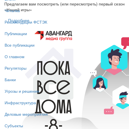
Предлагаем вам посмотреть (или пересмотреть) первый сезон
«Нашей игры»
Читалка
Подробнее
Рекомендации ФСТЭК
Публикации
Все публикации
О главном
Регуляторы
Банки
Угрозы и решения
Инфраструктура
Деловые мероприятия
Субъекты