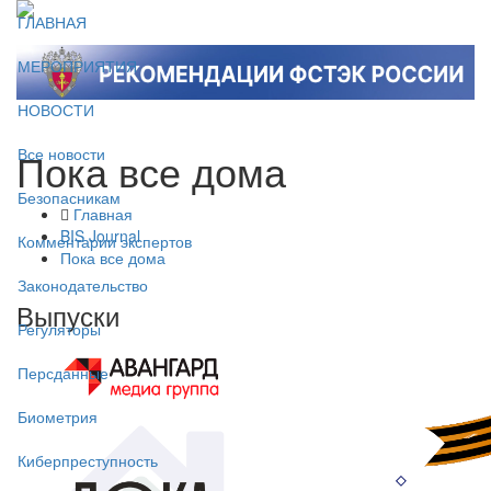
ГЛАВНАЯ
МЕРОПРИЯТИЯ
НОВОСТИ
Пока все дома
Все новости
Безопасникам
Главная
BIS Journal
Комментарии экспертов
Пока все дома
Законодательство
Выпуски
Регуляторы
Персданные
Биометрия
Киберпреступность