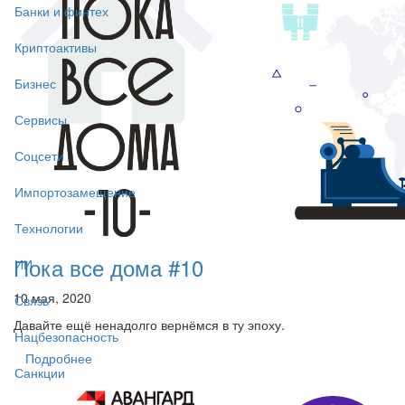
Банки и финтех
Криптоактивы
Бизнес
Сервисы
Соцсети
Импортозамещение
Технологии
Пока все дома #10
ИИ
10 мая, 2020
Связь
Давайте ещё ненадолго вернёмся в ту эпоху.
Нацбезопасность
Подробнее
Санкции