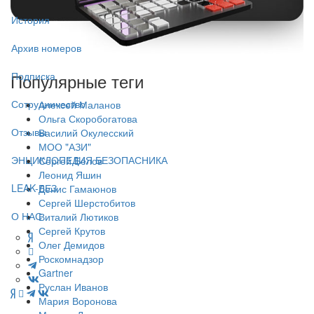
История
Архив номеров
Подписка
Популярные теги
Сотрудничество
Алексей Маланов
Ольга Скоробогатова
Отзывы
Василий Окулесский
МОО "АЗИ"
ЭНЦИКЛОПЕДИЯ БЕЗОПАСНИКА
Сергей Белов
Леонид Яшин
LEAK-БЕЗ
Денис Гамаюнов
Сергей Шерстобитов
О НАС
Виталий Лютиков
Сергей Крутов
Олег Демидов
Роскомнадзор
Gartner
Руслан Иванов
Мария Воронова