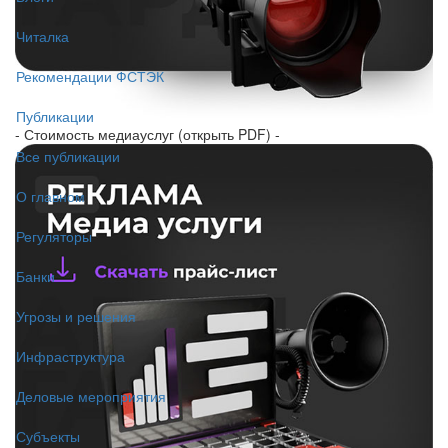
Читалка
Рекомендации ФСТЭК
Публикации
- Стоимость медиауслуг (открыть PDF) -
Все публикации
О главном
Регуляторы
Банки
Угрозы и решения
Инфраструктура
Деловые мероприятия
Субъекты