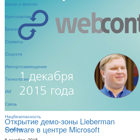
Банки и финтех
Криптоактивы
Бизнес
Сервисы
Соцсети
Импортозамещение
Технологии
ИИ
Связь
Нацбезопасность
Открытие демо-зоны Lieberman
Software в центре Microsoft
Санкции
8 декабря, 2015