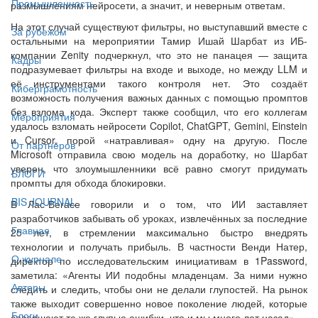
Промышленность
размышлениям нейросети, а значит, и неверным ответам.
На этот случай существуют фильтры, но выступавший вместе с
За рубежом
остальными на мероприятии Тамир Ишай Шарбат из ИБ-
компании Zenity подчеркнул, что это не панацея — защита
Кадры
подразумевает фильтры на входе и выходе, но между LLM и
её инструментами такого контроля нет. Это создаёт
Киберграмотность
возможность получения важных данных с помощью промптов
без взлома кода. Эксперт также сообщил, что его коллегам
Мероприятия
удалось взломать нейросети Copilot, ChatGPT, Gemini, Einstein
и Cursor, порой «натравливая» одну на другую. После
От партнёров
Microsoft отправила свою модель на доработку, но Шарбат
уверен, что злоумышленники всё равно смогут придумать
БЛОГИ
промпты для обхода блокировки.
BIS JOURNAL
В Лас-Вегасе говорили и о том, что ИИ заставляет
разработчиков забывать об уроках, извлечённых за последние
Главная
25 лет, в стремлении максимально быстро внедрять
технологии и получать прибыль. В частности Венди Натер,
О журнале
директор по исследовательским инициативам в 1Password,
заметила: «Агенты ИИ подобны младенцам. За ними нужно
Авторы
следить и следить, чтобы они не делали глупостей. На рынок
также выходит совершенно новое поколение людей, которые
Блоги
совершают те же глупые ошибки, что и мы много лет назад».