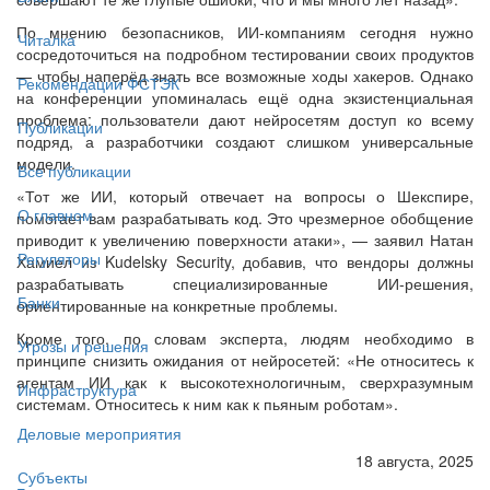
По мнению безопасников, ИИ-компаниям сегодня нужно
Читалка
сосредоточиться на подробном тестировании своих продуктов
— чтобы наперёд знать все возможные ходы хакеров. Однако
Рекомендации ФСТЭК
на конференции упоминалась ещё одна экзистенциальная
проблема: пользователи дают нейросетям доступ ко всему
Публикации
подряд, а разработчики создают слишком универсальные
модели.
Все публикации
«Тот же ИИ, который отвечает на вопросы о Шекспире,
О главном
помогает вам разрабатывать код. Это чрезмерное обобщение
приводит к увеличению поверхности атаки», — заявил Натан
Регуляторы
Хамиел из Kudelsky Security, добавив, что вендоры должны
разрабатывать специализированные ИИ-решения,
Банки
ориентированные на конкретные проблемы.
Кроме того, по словам эксперта, людям необходимо в
Угрозы и решения
принципе снизить ожидания от нейросетей: «Не относитесь к
агентам ИИ как к высокотехнологичным, сверхразумным
Инфраструктура
системам. Относитесь к ним как к пьяным роботам».
Деловые мероприятия
18 августа, 2025
Субъекты