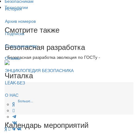
Безопасникам
Технологии
История
Архив номеров
Смотрите также
Подписка
Безопасная разработка
Сотрудничество
- Безопасная разработка эволюция по ГОСТу -
Отзывы
ЭНЦИКЛОПЕДИЯ БЕЗОПАСНИКА
Читалка
LEAK-БЕЗ
О НАС
Больше...
Календарь мероприятий