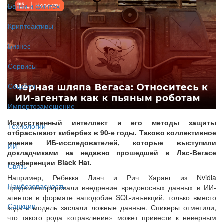
Банки и финтех
Криптоактивы
Бизнес
Сервисы
Соцсети
Импортозамещение
Искусственный интеллект и его методы защиты
Технологии
отбрасывают кибербез в 90-е годы. Таково коллективное
мнение ИБ-исследователей, которые выступили
ИИ
докладчиками на недавно прошедшей в Лас-Вегасе
конференции Black Hat.
Связь
Например, Ребекка Линч и Рич Харанг из Nvidia
Нацбезопасность
продемонстрировали внедрение вредоносных данных в ИИ-
агентов в формате наподобие SQL-инъекций, только вместо
Санкции
кода в модель заслали ложные данные. Спикеры отметили,
что такого рода «отравление» может привести к неверным