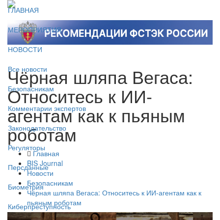
ГЛАВНАЯ
МЕРОПРИЯТИЯ
НОВОСТИ
Чёрная шляпа Вегаса:
Все новости
Относитесь к ИИ-
Безопасникам
агентам как к пьяным
Комментарии экспертов
роботам
Законодательство
Регуляторы
Главная
BIS Journal
Персданные
Новости
Безопасникам
Биометрия
Чёрная шляпа Вегаса: Относитесь к ИИ-агентам как к
пьяным роботам
Киберпреступность