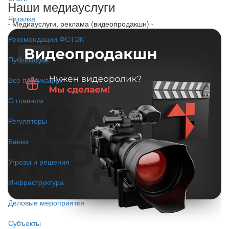
Наши медиауслуги
Читалка
- Медиауслуги, реклама (видеопродакшн) -
Рекомендации ФСТЭК
Публикации
Все публикации
О главном
Регуляторы
Банки
Угрозы и решения
Инфраструктура
Деловые мероприятия
Субъекты