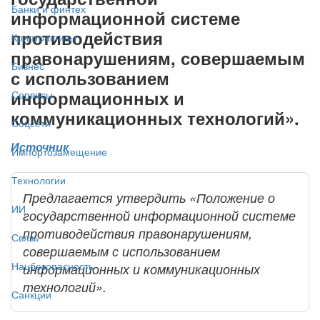
Банки и финтех
информационной системе
противодействия
Криптоактивы
правонарушениям, совершаемым
Бизнес
с использованием
информационных и
Сервисы
коммуникационных технологий».
Соцсети
Источник
Импортозамещение
Технологии
Предлагается утвердить «Положение о
ИИ
государственной информационной системе
противодействия правонарушениям,
Связь
совершаемым с использованием
Нацбезопасность
информационных и коммуникационных
технологий».
Санкции