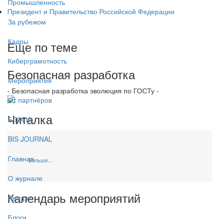
Промышленность
Президент и Правительство Российской Федерации
За рубежом
Кадры
Еще по теме
Киберграмотность
Безопасная разработка
Мероприятия
- Безопасная разработка эволюция по ГОСТу -
От партнёров
Читалка
БЛОГИ
BIS JOURNAL
Главная
Больше...
О журнале
Календарь мероприятий
Авторы
Блоги