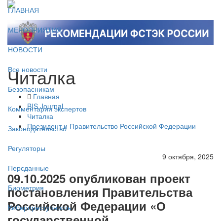
ГЛАВНАЯ
МЕРОПРИЯТИЯ
НОВОСТИ
Читалка
Все новости
Безопасникам
Главная
BIS Journal
Комментарии экспертов
Читалка
Президент и Правительство Российской Федерации
Законодательство
Регуляторы
9 октября, 2025
Персданные
09.10.2025 опубликован проект
Биометрия
постановления Правительства
Российской Федерации «О
Киберпреступность
государственной