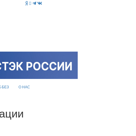
K-БЕЗ
О НАС
рации