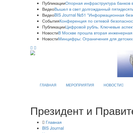
Публикации
Опорная инфраструктура банков в
Видео
Вышел в свет долгожданный пятидесяты
Видео
BIS Journal №51 "Информационная без
События
Конференция по сетевой безопаснос
Публикации
Цифровой рубль. Ключевые аспек
Новости
В Москве прошла вторая инженерная
Новости
Минцифры: Ограничения для детских
ГЛАВНАЯ
МЕРОПРИЯТИЯ
НОВОСТИ
Президент и Правит
Главная
BIS Journal