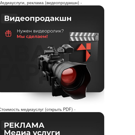
 Медиауслуги, реклама (видеопродакшн) -
Стоимость медиауслуг (открыть PDF) -