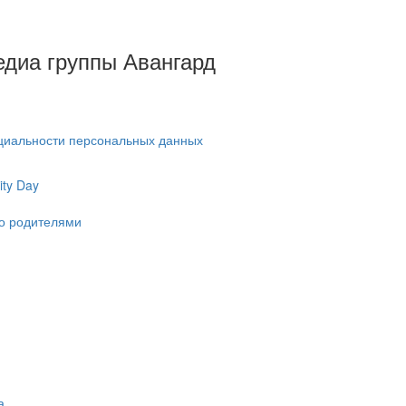
Медиа группы Авангард
циальности персональных данных
ty Day
ко родителями
а