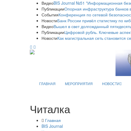
Видео
BIS Journal №51 "Информационная без
Публикации
Опорная инфраструктура банков в
События
Конференция по сетевой безопаснос
Новости
Банк России привёл статистику по ки
Видео
Вышел в свет долгожданный пятидесяты
Публикации
Цифровой рубль. Ключевые аспек
Новости
Как магистральная сеть становится с
ГЛАВНАЯ
МЕРОПРИЯТИЯ
НОВОСТИ
Читалка
Главная
BIS Journal