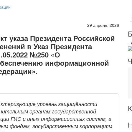
рации
29 апреля, 2026
Б
ект указа Президента Российской
-
енений в Указ Президента
.05.2022 №250 «О
Ч
обеспечению информационной
едерации».
рактеризующие уровень защищённости
К
нительным органам государственной
ации ГИС и иных информационных систем, а
Н
ным фондам, государственным корпорациям