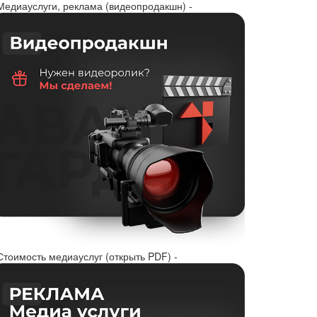
 Медиауслуги, реклама (видеопродакшн) -
Стоимость медиауслуг (открыть PDF) -