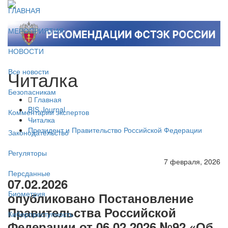
ГЛАВНАЯ
МЕРОПРИЯТИЯ
НОВОСТИ
Читалка
Все новости
Безопасникам
Главная
BIS Journal
Комментарии экспертов
Читалка
Президент и Правительство Российской Федерации
Законодательство
Регуляторы
7 февраля, 2026
Персданные
07.02.2026
Биометрия
опубликовано Постановление
Правительства Российской
Киберпреступность
Федерации от 06.02.2026 №92 «Об