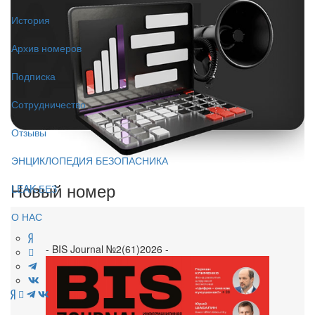
История
Архив номеров
Подписка
Сотрудничество
Отзывы
ЭНЦИКЛОПЕДИЯ БЕЗОПАСНИКА
Новый номер
LEAK-БЕЗ
О НАС
- BIS Journal №2(61)2026 -