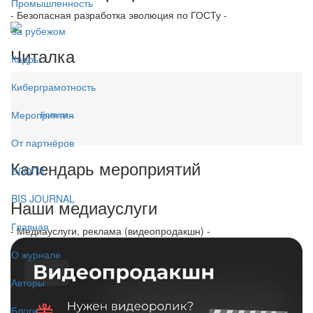
Промышленность
- Безопасная разработка эволюция по ГОСТу -
За рубежом
Читалка
Кадры
Киберграмотность
Мероприятия
Больше...
От партнёров
Календарь мероприятий
БЛОГИ
BIS JOURNAL
Наши медиауслуги
Главная
- Медиауслуги, реклама (видеопродакшн) -
О журнале
Авторы
Блоги