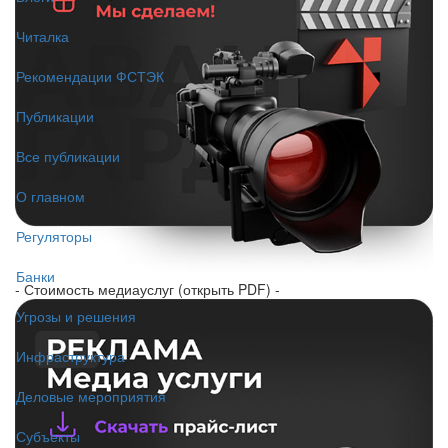
Читалка
Рекомендации ФСТЭК
Публикации
Все публикации
О главном
Регуляторы
Банки
- Стоимость медиауслуг (открыть PDF) -
Угрозы и решения
Инфраструктура
Деловые мероприятия
Субъекты