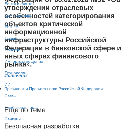
Банки и финтех
утверждении отраслевых
особенностей категорирования
Криптоактивы
объектов критической
Бизнес
информационной
инфраструктуры Российской
Сервисы
Федерации в банковской сфере и
Соцсети
иных сферах финансового
Импортозамещение
рынка».
Технологии
Источник
ИИ
Президент и Правительство Российской Федерации
Связь
Еще по теме
Нацбезопасность
Санкции
Безопасная разработка