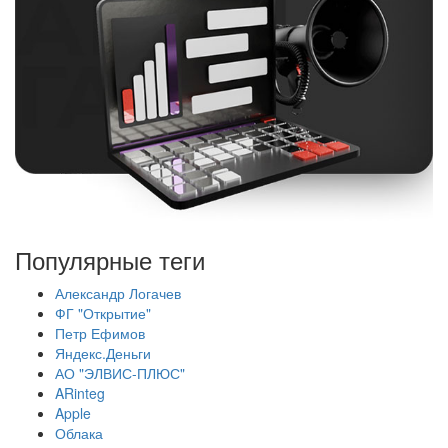
Популярные теги
Александр Логачев
ФГ "Открытие"
Петр Ефимов
Яндекс.Деньги
АО "ЭЛВИС-ПЛЮС"
ARinteg
Apple
Облака