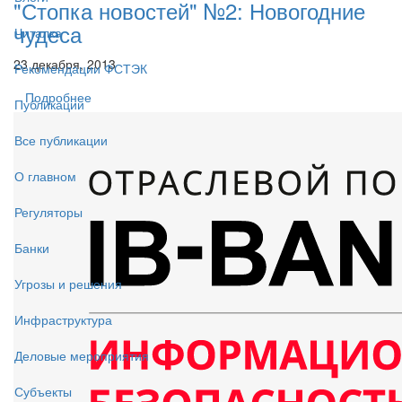
"Стопка новостей" №2: Новогодние
чудеса
Читалка
23 декабря, 2013
Рекомендации ФСТЭК
Подробнее
Публикации
Все публикации
О главном
Регуляторы
Банки
Угрозы и решения
Инфраструктура
Деловые мероприятия
Субъекты