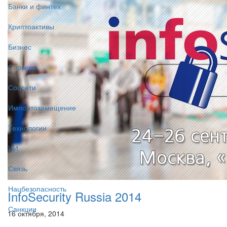
Банки и финтех
Криптоактивы
Бизнес
Сервисы
Соцсети
Импортозамещение
Технологии
ИИ
Связь
Нацбезопасность
InfoSecurity Russia 2014
Санкции
16 октября, 2014