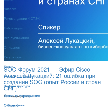
Читалка
Рекомендации ФСТЭК
Публикации
Все публикации
О главном
Регуляторы
Банки
SOC-Форум 2021 — Эфир Cisco.
Алексей Лукацкий: 21 ошибка при
Угрозы и решения
создании SOC (опыт России и стран
Инфраструктура
СНГ)
Деловые мероприятия
13 января, 2022
Подробнее
Субъекты