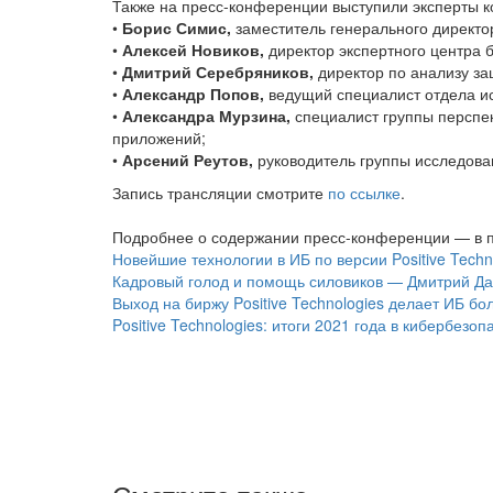
Также на пресс-конференции выступили эксперты ко
•
Борис Симис,
заместитель генерального директо
•
Алексей Новиков,
директор экспертного центра бе
•
Дмитрий Серебряников,
директор по анализу з
•
Александр Попов,
ведущий специалист отдела и
•
Александра Мурзина,
специалист группы перспе
приложений;
•
Арсений Реутов,
руководитель группы исследова
Запись трансляции смотрите
по ссылке
.
Подробнее о содержании пресс-конференции — в 
Новейшие технологии в ИБ по версии Positive Techn
Кадровый голод и помощь силовиков — Дмитрий Д
Выход на биржу Positive Technologies делает ИБ б
Positive Technologies: итоги 2021 года в кибербезо