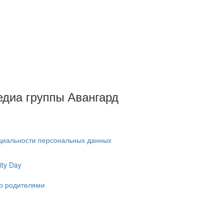
Медиа группы Авангард
циальности персональных данных
ty Day
ко родителями