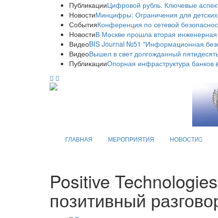
Публикации
Цифровой рубль. Ключевые аспек
Новости
Минцифры: Ограничения для детских
События
Конференция по сетевой безопаснос
Новости
В Москве прошла вторая инженерная
Видео
BIS Journal №51 "Информационная без
Видео
Вышел в свет долгожданный пятидесяты
Публикации
Опорная инфраструктура банков в
ГЛАВНАЯ
МЕРОПРИЯТИЯ
НОВОСТИ
Positive Technologie
позитивный разговор