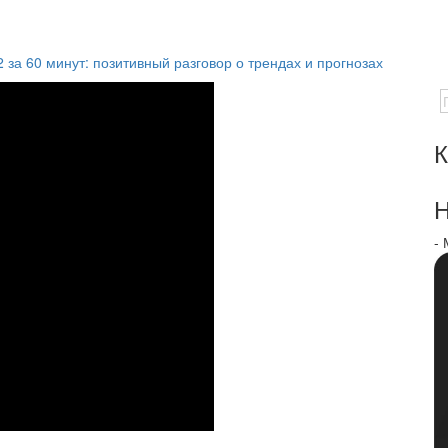
2 за 60 минут: позитивный разговор о трендах и прогнозах
К
Н
-