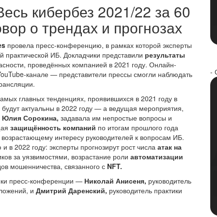
 Весь кибербез 2021/22 за 60
вор о трендах и прогнозах
es
провела пресс-конференцию, в рамках которой эксперты
й практической ИБ. Докладчики представили
результаты
ности, проведённых компанией в 2021 году. Онлайн-
- 
ouTube-канале — представители прессы смогли наблюдать
трансляции.
амых главных тенденциях, проявившихся в 2021 году в
е будут актуальны в 2022 году — а ведущая мероприятия,
Г
Юлия Сорокина,
задавала им непростые вопросы и
щая
защищённость компаний
по итогам прошлого года
 возрастающему интересу руководителей к вопросам ИБ.
 и в 2022 году: эксперты прогнозирут рост числа
атак на
ков за уязвимостями, возрастание роли
автоматизации
дов мошенничества, связанного с
NFT.
ники пресс-конференции —
Николай Анисеня,
руководитель
ложений, и
Дмитрий Даренский,
руководитель практики