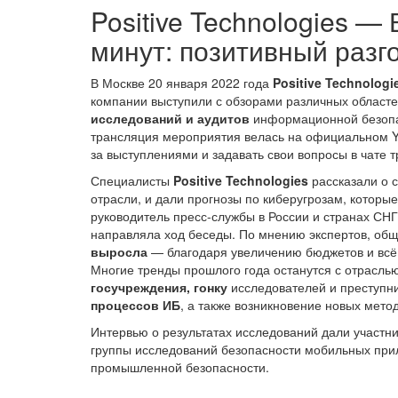
Positive Technologies —
минут: позитивный разго
В Москве 20 января 2022 года
Positive Technologi
компании выступили с обзорами различных областе
исследований и аудитов
информационной безопас
трансляция мероприятия велась на официальном Y
за выступлениями и задавать свои вопросы в чате 
Специалисты
Positive Technologies
рассказали о с
отрасли, и дали прогнозы по киберугрозам, которы
руководитель пресс-службы в России и странах СН
направляла ход беседы. По мнению экспертов, об
выросла
— благодаря увеличению бюджетов и всё
Многие тренды прошлого года останутся с отраслью
госучреждения,
гонку
исследователей и преступни
процессов ИБ
, а также возникновение новых мето
Интервью о результатах исследований дали участ
группы исследований безопасности мобильных при
промышленной безопасности.