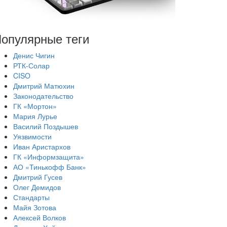
опулярные теги
Денис Чигин
РТК-Солар
CISO
Дмитрий Матюхин
Законодательство
ГК «Мортон»
Мария Лурье
Василий Поздышев
Уязвимости
Иван Аристархов
ГК «Информзащита»
АО «Тинькофф Банк»
Дмитрий Гусев
Олег Демидов
Стандарты
Майя Зотова
Алексей Волков