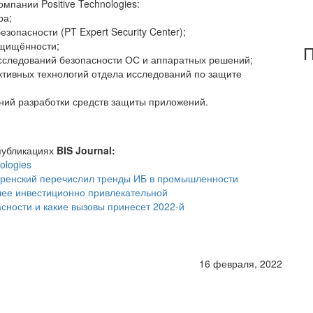
мпании Positive Technologies:
ра;
зопасности (PT Expert Security Center);
ащищённости;
П
сследований безопасности ОС и аппаратных решений;
ктивных технологий отдела исследований по защите
ний разработки средств защиты приложений.
публикациях
BIS Journal:
ologies
аренский перечислил тренды ИБ в промышленности
олее инвестиционно привлекательной
пасности и какие вызовы принесет 2022-й
16 февраля, 2022