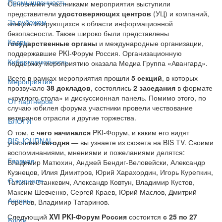
Промышленность
Основными участниками мероприятия выступили
представители
удостоверяющих центров
(УЦ) и компаний,
За рубежом
специализирующихся в области информационной
безопасности. Также широко были представлены
Кадры
государственные органы
и международные организации,
поддержавшие PKI-Форум Россия. Организационную
Киберграмотность
поддержку мероприятию оказала Медиа Группа «Авангард».
Всего в рамках мероприятия прошли
5 секций
, в которых
Мероприятия
прозвучало
38 докладов
, состоялись
2 заседания
в формате
«круглого стола» и дискуссионная панель. Помимо этого, по
От партнёров
случаю юбилея форума участники провели чествование
ветеранов отрасли и другие торжества.
БЛОГИ
О том,
с чего начинался
PKI-Форум, и каким его видят
BIS JOURNAL
участники
сегодня
— вы узнаете из сюжета на BIS TV. Своими
воспоминаниями, мнениями и пожеланиями делятся:
Главная
Владимир Матюхин, Анджей Бендиг-Веловейски, Александр
Кузнецов, Илия Димитров, Юрий Харахордин, Игорь Курепкин,
О журнале
Татьяна Станкевич, Александр Ковтун, Владимир Кустов,
Максим Шевченко, Сергей Краев, Юрий Маслов, Дмитрий
Авторы
Горелов, Владимир Татаринов.
Следующий
XVI PKI-Форум Россия
состоится
с 25 по 27
Блоги