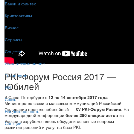
Банки и финтех
Криптоактивы
Бизнес
Сервисы
Соцсети
Импортозамещение
PKI-Форум Россия 2017 —
Технологии
Юбилей
ИИ
В Санкт-Петербурге с
12 по 14 сентября 2017 года
Связь
Министерство связи и массовых коммуникаций Российской
Федерации провело юбилейный —
XV PKI-Форум Россия
. На
Нацбезопасность
международной конференции
более 280 специалистов
из
России и зарубежья вновь обсудили основные вопросы
Санкции
развития решений и услуг на базе PKI.