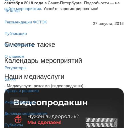
сентября 2018 года
в Санкт-Петербурге. Подробности — на
сайте мероприятия
. Успейте зарегистрироваться!
Читалка
Рекомендации ФСТЭК
27 августа, 2018
Публикации
Смотрите также
Все публикации
О главном
Календарь мероприятий
Регуляторы
Наши медиауслуги
Банки
- Медиауслуги, реклама (видеопродакшн) -
Угрозы и решения
Инфраструктура
Деловые мероприятия
Субъекты