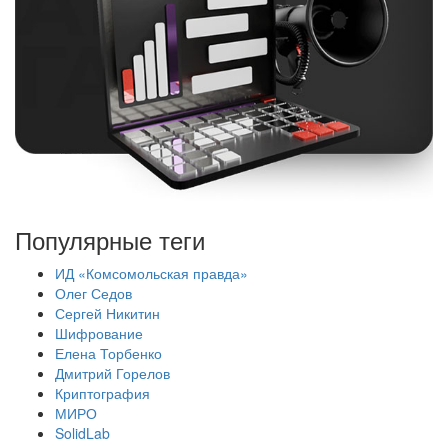
Популярные теги
ИД «Комсомольская правда»
Олег Седов
Сергей Никитин
Шифрование
Елена Торбенко
Дмитрий Горелов
Криптография
МИРО
SolidLab