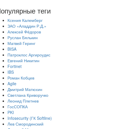
опулярные теги
Ксения Калемберг
ЗАО «Аладдин Р.Д.»
Алексей Фёдоров
Руслан Бялькин
Матвей Геринг
BISA
Патроклос Аргироудис
Евгений Никитин
Fortinet
IBS
Роман Кобцев
Agile
Дмитрий Матюхин
Светлана Криворучко
Леонид Плетнев
ГосСОПКА
PKI
Infosecurity (ГК Softline)
Лев Смородинский