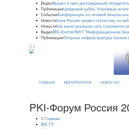
Видео
Вышел в свет долгожданный пятидесяты
Публикации
Цифровой рубль. Ключевые аспек
События
Конференция по сетевой безопаснос
Новости
Банк России привёл статистику по ки
Новости
Как магистральная сеть становится с
Видео
BIS Journal №51 "Информационная без
Публикации
Опорная инфраструктура банков в
ГЛАВНАЯ
МЕРОПРИЯТИЯ
НОВОСТИ
PKI-Форум Россия 2
Главная
BIS TV