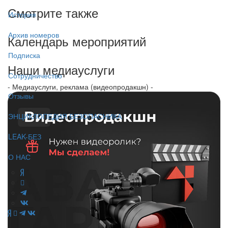
Смотрите также
История
Архив номеров
Календарь мероприятий
Подписка
Наши медиауслуги
Сотрудничество
- Медиауслуги, реклама (видеопродакшн) -
Отзывы
ЭНЦИКЛОПЕДИЯ БЕЗОПАСНИКА
LEAK-БЕЗ
О НАС