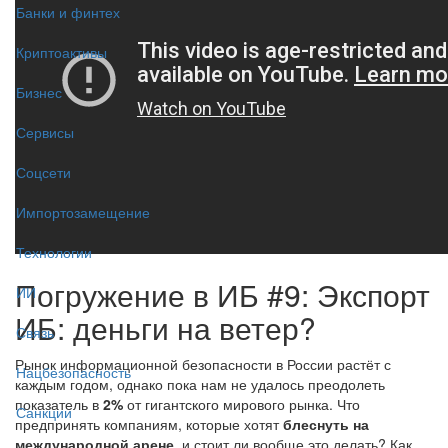
Банки и финтех
Криптоактивы
Бизнес
Сервисы
Соцсети
Импортозамещение
Технологии
Погружение в ИБ #9: Экспорт
ИИ
ИБ: деньги на ветер?
Связь
Рынок информационной безопасности в России растёт с
Нацбезопасность
каждым годом, однако пока нам не удалось преодолеть
показатель в
2%
от гигантского мирового рынка. Что
Санкции
предпринять компаниям, которые хотят
блеснуть на
международной арене
, и стоит ли вообще это делать? Как