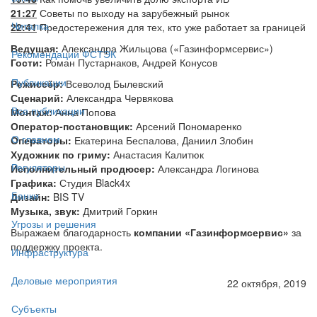
21:27
Советы по выходу на зарубежный рынок
Читалка
22:41
Предостережения для тех, кто уже работает за границей
Ведущая:
Александра Жильцова («Газинформсервис»)
Рекомендации ФСТЭК
Гости:
Роман Пустарнаков, Андрей Конусов
Публикации
Режиссёр:
Всеволод Былевский
Сценарий:
Александра Червякова
Все публикации
Монтаж:
Анна Попова
Оператор-постановщик:
Арсений Пономаренко
О главном
Операторы:
Екатерина Беспалова, Даниил Злобин
Художник по гриму:
Анастасия Калитюк
Регуляторы
Исполнительный продюсер:
Александра Логинова
Графика:
Студия Black4x
Банки
Дизайн:
BIS TV
Музыка, звук:
Дмитрий Горкин
Угрозы и решения
Выражаем благодарность
компании «Газинформсервис»
за
поддержку проекта.
Инфраструктура
Деловые мероприятия
22 октября, 2019
Субъекты