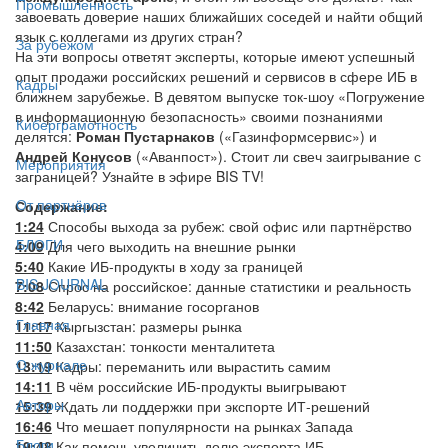
Промышленность
завоевать доверие наших ближайших соседей и найти общий
язык с коллегами из других стран?
За рубежом
На эти вопросы ответят эксперты, которые имеют успешный
опыт продажи российских решений и сервисов в сфере ИБ в
Кадры
ближнем зарубежье. В девятом выпуске ток-шоу «Погружение
в информационную безопасность» своими познаниями
Киберграмотность
делятся:
Роман Пустарнаков
(«Газинформсервис») и
Андрей Конусов
(«Аванпост»). Стоит ли свеч заигрывание с
Мероприятия
заграницей? Узнайте в эфире BIS TV!
От партнёров
Содержание:
1:24
Способы выхода за рубеж: свой офис или партнёрство
БЛОГИ
4:09
Для чего выходить на внешние рынки
5:40
Какие ИБ-продукты в ходу за границей
BIS JOURNAL
7:08
Спрос на российское: данные статистики и реальность
8:42
Беларусь: внимание госорганов
Главная
11:17
Кыргызстан: размеры рынка
11:50
Казахстан: тонкости менталитета
О журнале
13:19
Кадры: переманить или вырастить самим
14:11
В чём российские ИБ-продукты выигрывают
Авторы
15:39
Ждать ли поддержки при экспорте ИТ-решений
16:46
Что мешает популярности на рынках Запада
Блоги
19:48
Как помочь увеличить долю экспорта ИБ