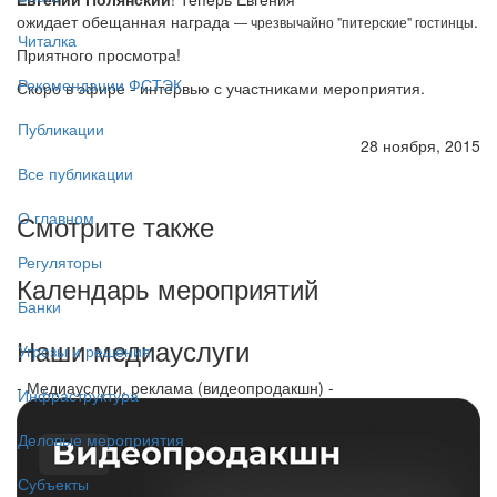
ожидает обещанная награда
.
— чрезвычайно "питерские" гостинцы
Читалка
Приятного просмотра!
Рекомендации ФСТЭК
Скоро в эфире - интервью с участниками мероприятия.
Публикации
28 ноября, 2015
Все публикации
Смотрите также
О главном
Регуляторы
Календарь мероприятий
Банки
Наши медиауслуги
Угрозы и решения
- Медиауслуги, реклама (видеопродакшн) -
Инфраструктура
Деловые мероприятия
Субъекты