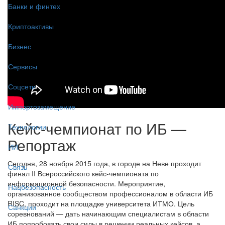
Банки и финтех
Криптоактивы
Бизнес
Сервисы
Соцсети
Импортозамещение
Кейс-чемпионат по ИБ —
Технологии
Репортаж
ИИ
Сегодня, 28 ноября 2015 года, в городе на Неве проходит
Связь
финал II Всероссийского кейс-чемпионата по
информационной безопасности. Мероприятие,
Нацбезопасность
организованное сообществом профессионалом в области ИБ
RISC, проходит на площадке университета ИТМО. Цель
Санкции
соревнований — дать начинающим специалистам в области
ИБ попробовать свои силы в решении реальных кейсов, а