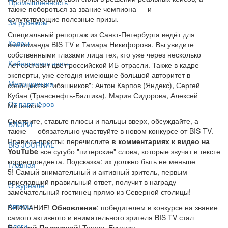
Промышленность
также побороться за звание чемпиона — и
сопутствующие полезные призы.
За рубежом
Специальный репортаж из Санкт-Петербурга ведёт для
Кадры
вас команда BIS TV и Тамара Никифорова. Вы увидите
собственными глазами лица тех, кто уже через несколько
Киберграмотность
лет составит цвет российской ИБ-отрасли. Также в кадре —
эксперты, уже сегодня имеющие большой авторитет в
Мероприятия
сообществе "ибэшников": Антон Карпов (Яндекс), Сергей
Кубан (Транснефть-Балтика), Мария Сидорова, Алексей
От партнёров
Митюшов.
Смотрите, ставьте плюсы и пальцы вверх, обсуждайте, а
БЛОГИ
также — обязательно участвуйте в новом конкурсе от BIS TV.
Правила просты: перечислите
в комментариях к видео на
BIS JOURNAL
YouTube
все сугубо "питерские" слова, которые звучат в тексте
корреспондента. Подсказка: их должно быть не меньше
Главная
5! Самый внимательный и активный зритель, первым
приславший правильный ответ, получит в награду
О журнале
замечательный гостинец прямо из Северной столицы!
Авторы
ВНИМАНИЕ!
Обновление
: победителем в конкурсе на звание
самого активного и внимательного зрителя BIS TV стал
Блоги
Евгений Полянский
! Теперь Евгения