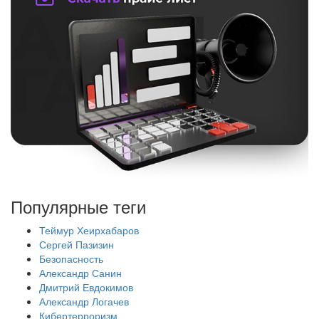
Популярные теги
Теймур Хеирхабаров
Сергей Пазизин
Безопасность
Александр Санин
Дмитрий Евдокимов
Александр Логачев
Кибертерроризм