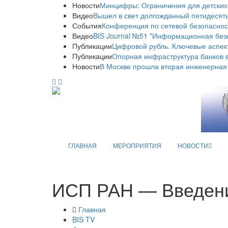
Новости
Минцифры: Ограничения для детских
Видео
Вышел в свет долгожданный пятидесяты
События
Конференция по сетевой безопаснос
Видео
BIS Journal №51 "Информационная без
Публикации
Цифровой рубль. Ключевые аспек
Публикации
Опорная инфраструктура банков в
Новости
В Москве прошла вторая инженерная
ГЛАВНАЯ
МЕРОПРИЯТИЯ
НОВОСТИ
ИСП РАН — Введени
Главная
BIS TV