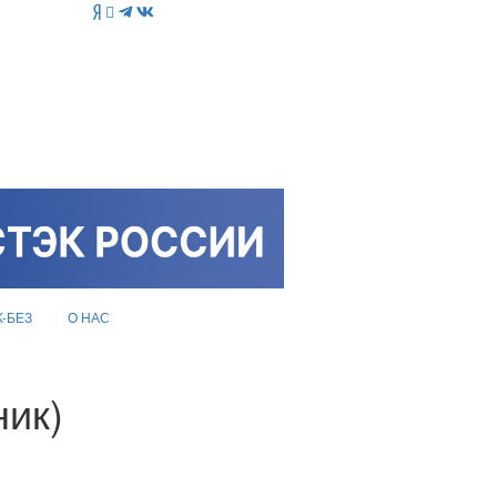
K-БЕЗ
О НАС
ик)