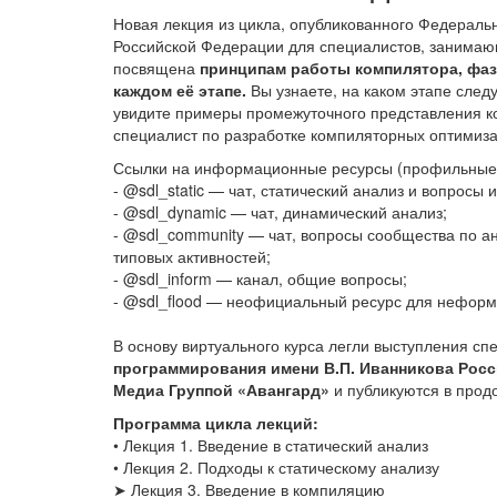
Новая лекция из цикла, опубликованного Федераль
Российской Федерации для специалистов, занимаю
посвящена
принципам работы компилятора, фаз
каждом её этапе.
Вы узнаете, на каком этапе след
увидите примеры промежуточного представления к
специалист по разработке компиляторных оптимиза
Ссылки на информационные ресурсы (профильные T
- @sdl_static — чат, статический анализ и вопросы 
- @sdl_dynamic — чат, динамический анализ;
- @sdl_community — чат, вопросы сообщества по а
типовых активностей;
- @sdl_inform — канал, общие вопросы;
- @sdl_flood — неофициальный ресурс для нефор
В основу виртуального курса легли выступления с
программирования имени В.П. Иванникова Росс
Медиа Группой «Авангард»
и публикуются в прод
Программа цикла лекций:
• Лекция 1. Введение в статический анализ
• Лекция 2. Подходы к статическому анализу
➤ Лекция 3. Введение в компиляцию