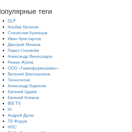
опулярные теги
DLP
Альбир Крганов
Станислав Кузнецов
Иван Аристархов
Дмитрий Михеев
Павел Головлёв
Александр Виноградов
Роман Жуков
ООО «Газинформсервис»
Виталий Шапошников
Технологии
Александр Баринов
Евгений Царёв
Евгений Климов
BIS TV
ivi
Андрей Дугин
ТБ Форум
НПС