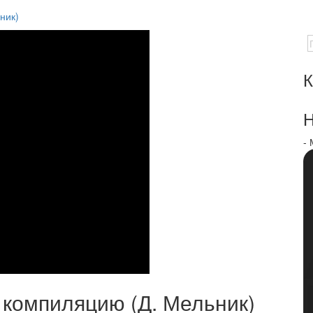
ник)
К
Н
-
компиляцию (Д. Мельник)