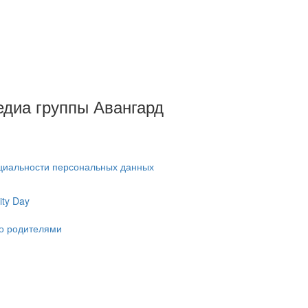
Медиа группы Авангард
циальности персональных данных
ty Day
ко родителями