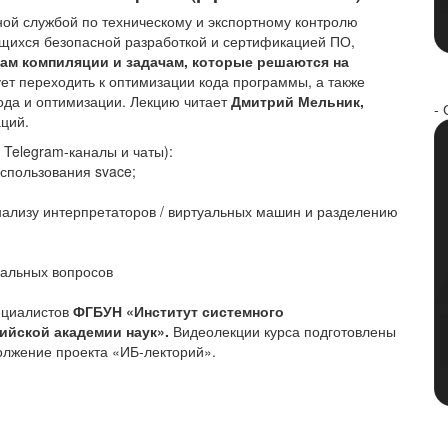
ной службой по техническому и экспортному контролю
щихся безопасной разработкой и сертификацией ПО,
ам компиляции и задачам, которые решаются на
ует переходить к оптимизации кода программы, а также
ода и оптимизации. Лекцию читает
Дмитрий Мельник,
- 
ций.
elegram-каналы и чаты):
использования svace;
нализу интерпретаторов / виртуальных машин и разделению
мальных вопросов
пециалистов
ФГБУН «Институт системного
ийской академии наук».
Видеолекции курса подготовлены
олжение проекта «ИБ-лекторий».