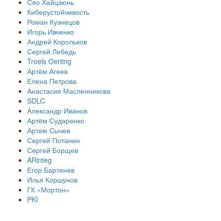
Сяо Хайцзюнь
Киберустойчивость
Роман Кузнецов
Игорь Ивченко
Андрей Корольков
Сергей Лебедь
Troels Oerting
Артём Агеев
Елена Петрова
Анастасия Масленникова
SDLC
Александр Иванов
Артём Сударенко
Артем Сычев
Сергей Потанин
Сергей Борщев
ARinteg
Егор Бартенев
Илья Коршунов
ГК «Мортон»
PKI