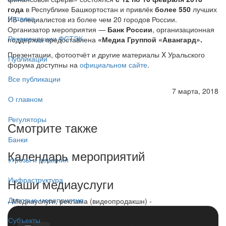
года
в Республике Башкортостан и привлёк
более 550
лучших
Читалка
ИБ-специалистов из более чем 20 городов России.
Организатор мероприятия —
Банк России
, организационная
Рекомендации ФСТЭК
поддержка предоставлена
«Медиа Группой «Авангард».
Презентации, фотоотчёт и другие материалы X Уральского
Публикации
форума доступны на
официальном сайте
.
Все публикации
7 марта, 2018
О главном
Регуляторы
Смотрите также
Банки
Календарь мероприятий
Угрозы и решения
Инфраструктура
Наши медиауслуги
Деловые мероприятия
- Медиауслуги, реклама (видеопродакшн) -
Субъекты