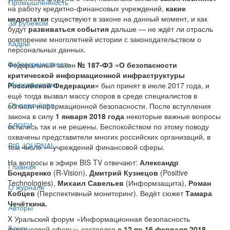
Промышленность
на работу кредитно-финансовых учреждений,
какие
недостатки
существуют в законе на данный момент, и как
За рубежом
будут
развиваться события
дальше — не ждёт ли отрасль
повторение многолетней истории с законодательством о
Кадры
персональных данных.
Киберграмотность
Федеральный закон
№ 187-ФЗ
«О безопасности
критической информационной инфраструктуры
Мероприятия
Российской Федерации»
был принят в июле 2017 года, и
ещё тогда вызвал массу споров в среде специалистов в
От партнёров
области информационной безопасности. После вступления
закона в силу
1 января 2018 года
некоторые важные вопросы
БЛОГИ
остались так и не решены. Беспокойством по этому поводу
охвачены представители многих российских организаций, в
BIS JOURNAL
том числе — учреждений финансовой сферы.
На вопросы в эфире BIS TV отвечают:
Александр
Главная
Бондаренко
(R-Vision),
Дмитрий Кузнецов
(Positive
Technologies),
Михаил Савельев
(Информзащита),
Роман
О журнале
Кобцев
(Перспективный мониторинг). Ведёт сюжет
Тамара
Чечёткина.
Авторы
X Уральский форум «Информационная безопасность
Блоги
финансовой сферы» состоялся
с 12 по 16 февраля 2018