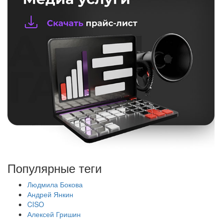
Популярные теги
Людмила Бокова
Андрей Янкин
CISO
Алексей Гришин