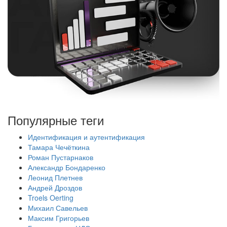
Популярные теги
Идентификация и аутентификация
Тамара Чечёткина
Роман Пустарнаков
Александр Бондаренко
Леонид Плетнев
Андрей Дроздов
Troels Oerting
Михаил Савельев
Максим Григорьев