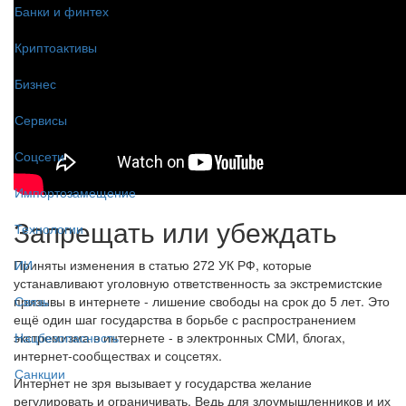
Банки и финтех
Криптоактивы
Бизнес
Сервисы
Соцсети
Импортозамещение
Запрещать или убеждать
Технологии
Приняты изменения в статью 272 УК РФ, которые
ИИ
устанавливают уголовную ответственность за экстремистские
призывы в интернете - лишение свободы на срок до 5 лет. Это
Связь
ещё один шаг государства в борьбе с распространением
экстремизма в интернете - в электронных СМИ, блогах,
Нацбезопасность
интернет-сообществах и соцсетях.
Санкции
Интернет не зря вызывает у государства желание
регулировать и ограничивать. Ведь для злоумышленников и их