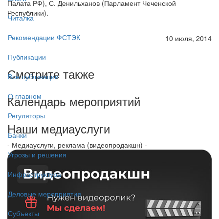
Палата РФ), С. Денильханов (Парламент Чеченской
Республики).
Читалка
Рекомендации ФСТЭК
10 июля, 2014
Публикации
Смотрите также
Все публикации
О главном
Календарь мероприятий
Регуляторы
Наши медиауслуги
Банки
- Медиауслуги, реклама (видеопродакшн) -
Угрозы и решения
Инфраструктура
Деловые мероприятия
Субъекты