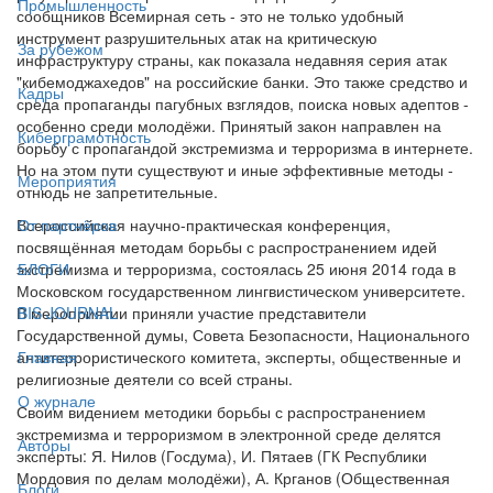
Промышленность
сообщников Всемирная сеть - это не только удобный
инструмент разрушительных атак на критическую
За рубежом
инфраструктуру страны, как показала недавняя серия атак
"кибемоджахедов" на российские банки. Это также средство и
Кадры
среда пропаганды пагубных взглядов, поиска новых адептов -
особенно среди молодёжи. Принятый закон направлен на
Киберграмотность
борьбу с пропагандой экстремизма и терроризма в интернете.
Но на этом пути существуют и иные эффективные методы -
Мероприятия
отнюдь не запретительные.
Всероссийская научно-практическая конференция,
От партнёров
посвящённая методам борьбы с распространением идей
экстремизма и терроризма, состоялась 25 июня 2014 года в
БЛОГИ
Московском государственном лингвистическом университете.
В мероприятии приняли участие представители
BIS JOURNAL
Государственной думы, Совета Безопасности, Национального
антитеррористического комитета, эксперты, общественные и
Главная
религиозные деятели со всей страны.
О журнале
Своим видением методики борьбы с распространением
экстремизма и терроризмом в электронной среде делятся
Авторы
эксперты: Я. Нилов (Госдума), И. Пятаев (ГК Республики
Мордовия по делам молодёжи), А. Крганов (Общественная
Блоги