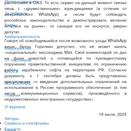
Промышленность
расположен в ОАЭ. То есть сервис на данный момент связан
лишь с «дружественными» юрисдикциями (в отличие от
За рубежом
американского WhatsApp) и «если будет соблюдать
российское законодательство и демонстрировать желание
Кадры
остаться на рынке», то санкции его не коснутся, уверен
депутат.
Киберграмотность
Говоря об освободившейся после возможного ухода WhatsApp
нише, Антон Горелкин допустил, что её может занять
Мероприятия
«национальный» мессенджер Max. Свой комментарий он дал
на фоне новостей о готовящейся по президентскому
От партнёров
поручению правительственной инициативе по ограничению
работы зарубежного софта на территории РФ. Согласно
БЛОГИ
документу, к 1 сентября должны быть представлены
предложения «о введении дополнительных ограничений на
BIS JOURNAL
использование в России программного обеспечения (в том
числе коммуникационных сервисов), произведённого в
Главная
недружественных иностранных государствах».
О журнале
18 июля, 2025
Авторы
Сервисы и платформы
Соцсети
Блоги