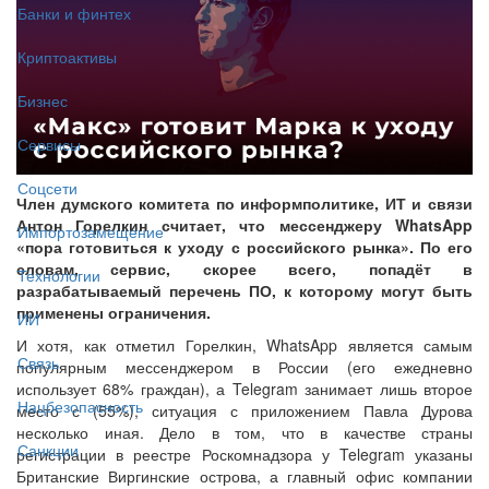
Банки и финтех
Криптоактивы
Бизнес
Сервисы
Соцсети
Член думского комитета по информполитике, ИТ и связи
Антон Горелкин считает, что мессенджеру WhatsApp
Импортозамещение
«пора готовиться к уходу с российского рынка». По его
словам, сервис, скорее всего, попадёт в
Технологии
разрабатываемый перечень ПО, к которому могут быть
применены ограничения.
ИИ
И хотя, как отметил Горелкин, WhatsApp является самым
Связь
популярным мессенджером в России (его ежедневно
использует 68% граждан), а Telegram занимает лишь второе
Нацбезопасность
место с (55%), ситуация с приложением Павла Дурова
несколько иная. Дело в том, что в качестве страны
Санкции
регистрации в реестре Роскомнадзора у Telegram указаны
Британские Виргинские острова, а главный офис компании