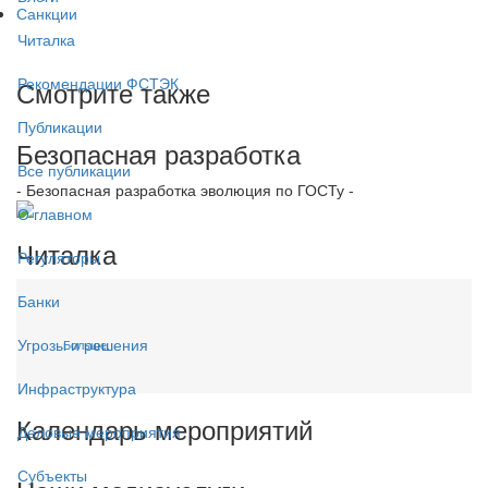
Санкции
Читалка
Рекомендации ФСТЭК
Смотрите также
Публикации
Безопасная разработка
Все публикации
- Безопасная разработка эволюция по ГОСТу -
О главном
Читалка
Регуляторы
Банки
Угрозы и решения
Больше...
Инфраструктура
Календарь мероприятий
Деловые мероприятия
Субъекты