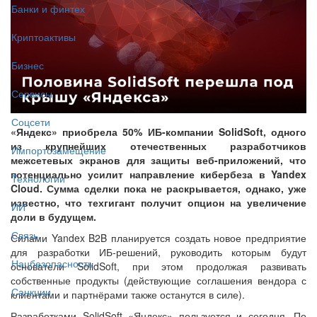
Банки и финтех
Криптоактивы
Бизнес
Сервисы
Соцсети
«Яндекс» приобрела 50% ИБ-компании SolidSoft, одного
из крупнейших отечественных разработчиков
Импортозамещение
межсетевых экранов для защиты веб-приложений, что
потенциально усилит направление кибербеза в Yandex
Технологии
Cloud. Сумма сделки пока не раскрывается, однако, уже
известно, что техгигант получит опцион на увеличение
ИИ
доли в будущем.
Связь
Силами Yandex B2B планируется создать новое предприятие
для разработки ИБ-решений, руководить которым будут
Нацбезопасность
основатели SolidSoft, при этом продолжая развивать
собственные продукты (действующие соглашения вендора с
Санкции
клиентами и партнёрами также останутся в силе).
Разработками SolidSoft «Яндекс» пользуется и сегодня. По