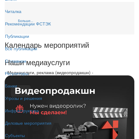
Читалка
Больше...
Рекомендации ФСТЭК
Публикации
Календарь мероприятий
Все публикации
Наши медиауслуги
О главном
- Медиауслуги, реклама (видеопродакшн) -
Регуляторы
Банки
Угрозы и решения
Инфраструктура
Деловые мероприятия
Субъекты