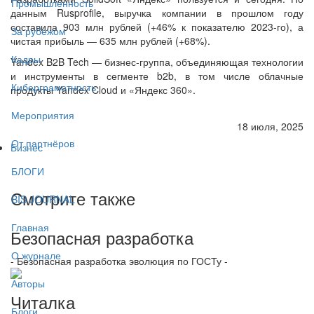
Промышленность
данным Rusprofile, выручка компании в прошлом году
составила 903 млн рублей (+46% к показателю 2023-го), а
За рубежом
чистая прибыль — 635 млн рублей (+68%).
Кадры
Yandex B2B Tech — бизнес-группа, объединяющая технологии
и инструменты в сегменте b2b, в том числе облачные
Киберграмотность
продукты Yandex Cloud и «Яндекс 360».
Мероприятия
18 июля, 2025
От партнёров
Бизнес
БЛОГИ
Смотрите также
BIS JOURNAL
Главная
Безопасная разработка
О журнале
- Безопасная разработка эволюция по ГОСТу -
Авторы
Читалка
Блоги