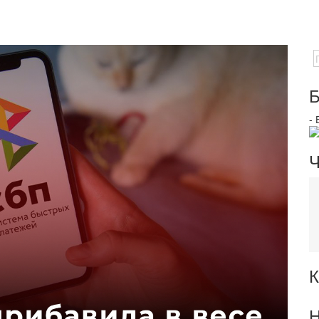
Б
-
Ч
К
Н