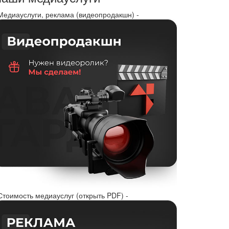
 Медиауслуги, реклама (видеопродакшн) -
Стоимость медиауслуг (открыть PDF) -