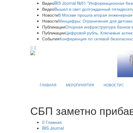
Видео
BIS Journal №51 "Информационная без
Видео
Вышел в свет долгожданный пятидесяты
Новости
В Москве прошла вторая инженерная
Новости
Минцифры: Ограничения для детских
Публикации
Опорная инфраструктура банков в
Публикации
Цифровой рубль. Ключевые аспек
События
Конференция по сетевой безопаснос
ГЛАВНАЯ
МЕРОПРИЯТИЯ
НОВОСТИ
СБП заметно прибав
Главная
BIS Journal