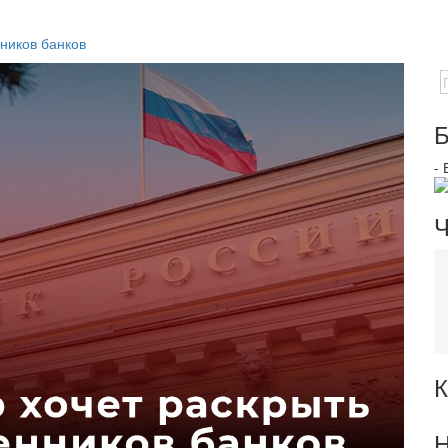
ников банков
Б
-
Ч
К
Н