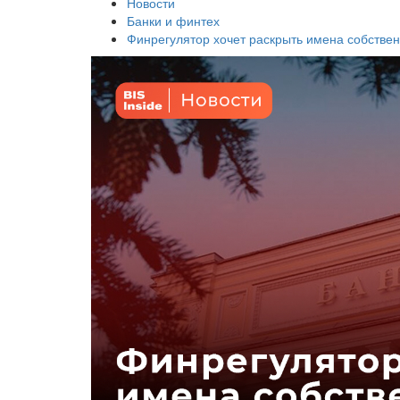
Новости
Банки и финтех
Финрегулятор хочет раскрыть имена собствен