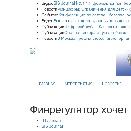
Видео
BIS Journal №51 "Информационная без
Новости
Минцифры: Ограничения для детских
События
Конференция по сетевой безопаснос
Видео
Вышел в свет долгожданный пятидесяты
Публикации
Цифровой рубль. Ключевые аспек
Публикации
Опорная инфраструктура банков в
Новости
В Москве прошла вторая инженерная
ГЛАВНАЯ
МЕРОПРИЯТИЯ
НОВОСТИ
Финрегулятор хочет
Главная
BIS Journal