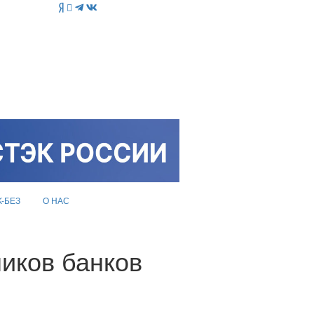
K-БЕЗ
О НАС
иков банков