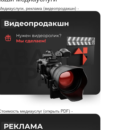
 Медиауслуги, реклама (видеопродакшн) -
Стоимость медиауслуг (открыть PDF) -