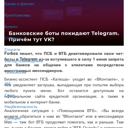
Банки и финтех
Криптоактивы
Бизнес
Сервисы
Соцсети
Forbes пишет, что ПСБ и ВТБ деактивировали свои чат-
боты в Telegram из-за вступившего в силу 1 июня запрета
Импортозамещение
для банков на общение с клиентами посредством
иностранных мессенджеров.
Технологии
Бизнес-ассистент ПСБ «Катюша» уходит во «ВКонтакте», о
ИИ
чём уведомляет заглушка, выпадающая при попытке выбора
любого пункта меню. Бот останется доступным на
Связь
официальном сайте кредитной организации, а также в
мобильном и интернет-банке.
Нацбезопасность
Аналогичная ситуация с «Помощником ВТБ». «Вы всегда
можете обратиться к нам во "ВКонтакте" или в мессенджере
Санкции
Мax — там бот ВТБ продолжит помогать, как и раньше. Там
же, в чате с банком, можно войти в "ВТБ Онлайн" и совершать