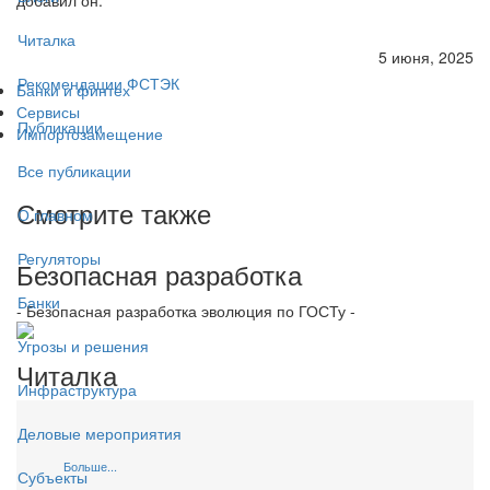
Читалка
5 июня, 2025
Рекомендации ФСТЭК
Банки и финтех
Сервисы
Публикации
Импортозамещение
Все публикации
Смотрите также
О главном
Регуляторы
Безопасная разработка
Банки
- Безопасная разработка эволюция по ГОСТу -
Угрозы и решения
Читалка
Инфраструктура
Деловые мероприятия
Больше...
Субъекты