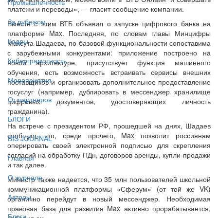
Промышленность
платежи и переводы», — гласит сообщение компании.
За рубежом
Вместе с этим ВТБ объявил о запуске цифрового банка на
платформе Max. Последняя, по словам главы Минцифры
Кадры
Максута Шадаева, по базовой функциональности сопоставима
с зарубежными конкурентами: приложение построено на
Киберграмотность
новой архитектуре, присутствует функция машинного
обучения, есть возможность встраивать сервисы внешних
Мероприятия
поставщиков и организовать дополнительное предоставление
госуслуг (например, дублировать в мессенджер хранилище
От партнёров
цифровых документов, удостоверяющих личность
гражданина).
БЛОГИ
На встрече с президентом РФ, прошедшей на днях, Шадаев
сообщил, что, среди прочего, Max позволит россиянам
BIS JOURNAL
оперировать своей электронной подписью для скрепления
согласий на обработку ПДн, договоров аренды, купли-продажи
Главная
и так далее.
О журнале
Министр также надеется, что 35 млн пользователей школьной
коммуникационной платформы «Сферум» (от той же VK)
Авторы
органично перейдут в новый мессенджер. Необходимая
правовая база для развития Max активно прорабатывается,
Блоги
добавил он.