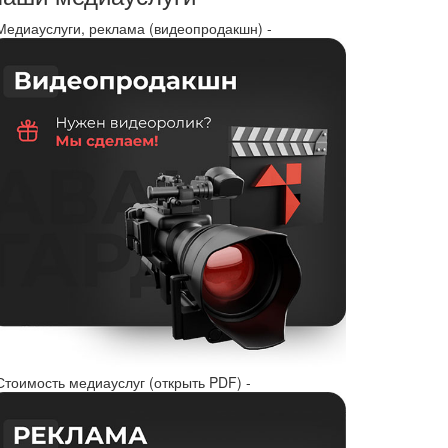
 Медиауслуги, реклама (видеопродакшн) -
Стоимость медиауслуг (открыть PDF) -