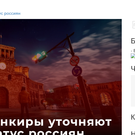
ус россиян
Б
-
Ч
К
Н