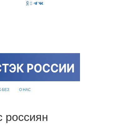
K-БЕЗ
О НАС
с россиян