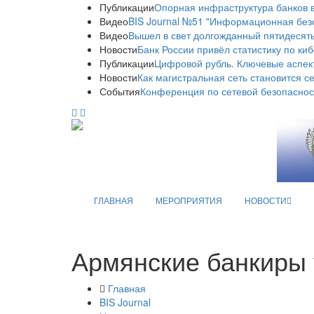
Публикации
Опорная инфраструктура банков в
Видео
BIS Journal №51 "Информационная без
Видео
Вышел в свет долгожданный пятидесяты
Новости
Банк России привёл статистику по ки
Публикации
Цифровой рубль. Ключевые аспек
Новости
Как магистральная сеть становится с
События
Конференция по сетевой безопаснос
ГЛАВНАЯ
МЕРОПРИЯТИЯ
НОВОСТИ
Армянские банкиры 
Главная
BIS Journal