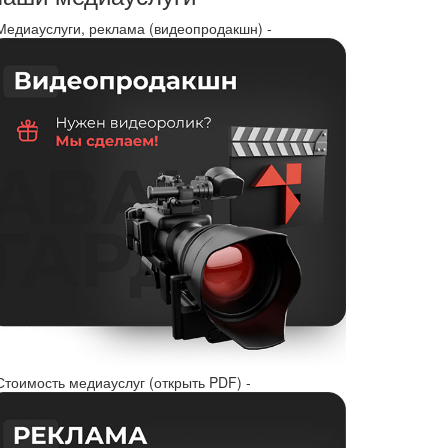
 Медиауслуги, реклама (видеопродакшн) -
Стоимость медиауслуг (открыть PDF) -