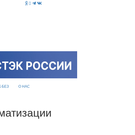
K-БЕЗ
О НАС
оматизации