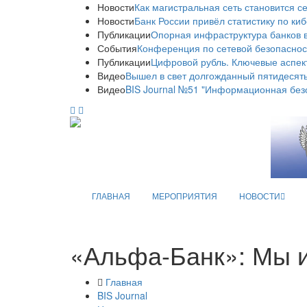
Новости
Как магистральная сеть становится с
Новости
Банк России привёл статистику по ки
Публикации
Опорная инфраструктура банков в
События
Конференция по сетевой безопаснос
Публикации
Цифровой рубль. Ключевые аспек
Видео
Вышел в свет долгожданный пятидесяты
Видео
BIS Journal №51 "Информационная без
ГЛАВНАЯ
МЕРОПРИЯТИЯ
НОВОСТИ
«Альфа-Банк»: Мы и
Главная
BIS Journal