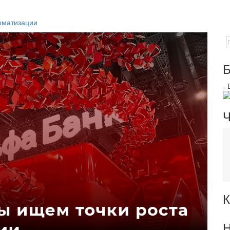
оматизации
Б
-
Ч
К
Н