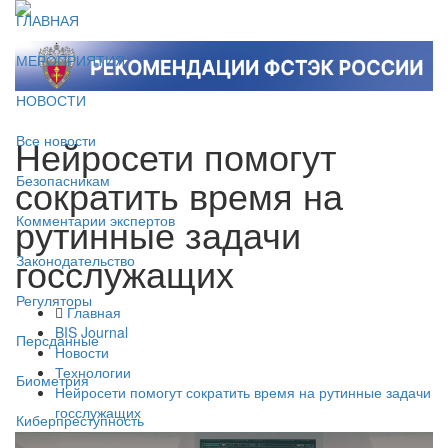
ГЛАВНАЯ
МЕРОПРИЯТИЯ
НОВОСТИ
Нейросети помогут
Все новости
сократить время на
Безопасникам
рутинные задачи
Комментарии экспертов
госслужащих
Законодательство
Регуляторы
Главная
BIS Journal
Персданные
Новости
Технологии
Биометрия
Нейросети помогут сократить время на рутинные задачи
госслужащих
Киберпреступность