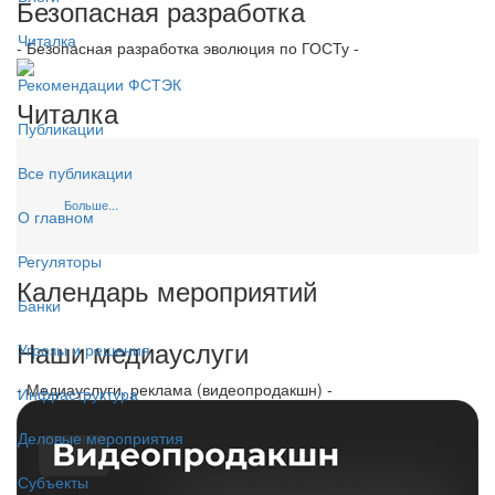
Безопасная разработка
Читалка
- Безопасная разработка эволюция по ГОСТу -
Рекомендации ФСТЭК
Читалка
Публикации
Все публикации
Больше...
О главном
Регуляторы
Календарь мероприятий
Банки
Наши медиауслуги
Угрозы и решения
- Медиауслуги, реклама (видеопродакшн) -
Инфраструктура
Деловые мероприятия
Субъекты