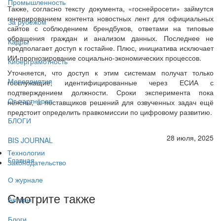
Промышленность
Также, согласно тексту документа, «госнейросети» займутся
генерированием контента новостных лент для официальных
За рубежом
сайтов с соблюдением брендбуков, ответами на типовые
обращения граждан и анализом данных. Последнее не
Кадры
предполагает доступ к гостайне. Плюс, инициатива исключает
ИИ-прогнозирование социально-экономических процессов.
Киберграмотность
Уточняется, что доступ к этим системам получат только
Мероприятия
госслужащие, идентифицированные через ЕСИА с
подтверждением должности. Сроки эксперимента пока
От партнёров
неясны, а поставщиков решений для озвученных задач ещё
предстоит определить правкомиссии по цифровому развитию.
БЛОГИ
28 июля, 2025
BIS JOURNAL
Технологии
Главная
Законодательство
О журнале
Смотрите также
Авторы
Блоги