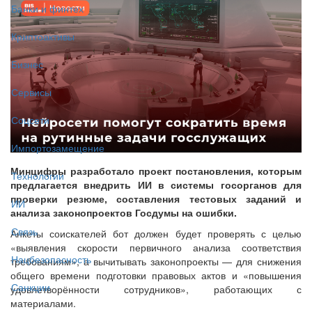
Банки и финтех
Криптоактивы
Бизнес
Сервисы
Соцсети
Импортозамещение
Минцифры разработало проект постановления, которым
Технологии
предлагается внедрить ИИ в системы госорганов для
проверки резюме, составления тестовых заданий и
ИИ
анализа законопроектов Госдумы на ошибки.
Связь
Анкеты соискателей бот должен будет проверять с целью
«выявления скорости первичного анализа соответствия
Нацбезопасность
требованиям», а вычитывать законопроекты — для снижения
общего времени подготовки правовых актов и «повышения
Санкции
удовлетворённости сотрудников», работающих с
материалами.