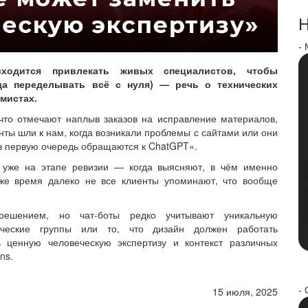
Н
-
одится привлекать живых специалистов, чтобы
да переделывать всё с нуля) — речь о технических
ммистах.
 что отмечают наплыв заказов на исправление материалов,
ты шли к нам, когда возникали проблемы с сайтами или они
 в первую очередь обращаются к ChatGPT».
у уже на этапе ревизии — когда выясняют, в чём именно
 же время далеко не все клиенты упоминают, что вообще
ешением, но чат-боты редко учитывают уникальную
ические группы или то, что дизайн должен работать
 ценную человеческую экспертизу и контекст различных
ns.
- 
15 июля, 2025