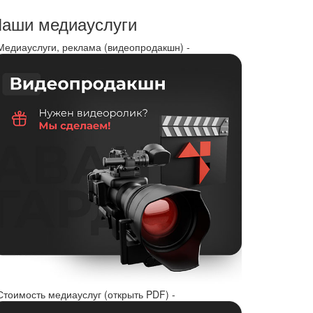
аши медиауслуги
 Медиауслуги, реклама (видеопродакшн) -
Стоимость медиауслуг (открыть PDF) -