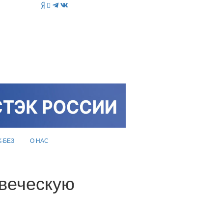
K-БЕЗ
О НАС
овеческую