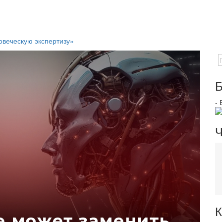
овеческую экспертизу»
Б
-
Ч
К