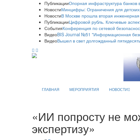
Публикации
Опорная инфраструктура банков в
Новости
Минцифры: Ограничения для детских
Новости
В Москве прошла вторая инженерная
Публикации
Цифровой рубль. Ключевые аспек
События
Конференция по сетевой безопаснос
Видео
BIS Journal №51 "Информационная без
Видео
Вышел в свет долгожданный пятидесяты
ГЛАВНАЯ
МЕРОПРИЯТИЯ
НОВОСТИ
«ИИ попросту не мо
экспертизу»