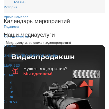
Больше...
История
Архив номеров
Календарь мероприятий
Подписка
Наши медиауслуги
Сотрудничество
- Медиауслуги, реклама (видеопродакшн) -
Отзывы
ЭНЦИКЛОПЕДИЯ БЕЗОПАСНИКА
LEAK-БЕЗ
О НАС