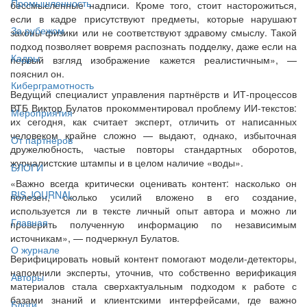
Промышленность
бессмысленные надписи. Кроме того, стоит насторожиться,
если в кадре присутствуют предметы, которые нарушают
За рубежом
законы физики или не соответствуют здравому смыслу. Такой
подход позволяет вовремя распознать подделку, даже если на
Кадры
первый взгляд изображение кажется реалистичным», —
пояснил он.
Киберграмотность
Ведущий специалист управления партнёрств и ИТ-процессов
ВТБ Виктор Булатов прокомментировал проблему ИИ-текстов:
Мероприятия
их сегодня, как считает эксперт, отличить от написанных
человеком крайне сложно — выдают, однако, избыточная
От партнёров
дружелюбность, частые повторы стандартных оборотов,
журналистские штампы и в целом наличие «воды».
БЛОГИ
«Важно всегда критически оценивать контент: насколько он
BIS JOURNAL
полезен, сколько усилий вложено в его создание,
используется ли в тексте личный опыт автора и можно ли
Главная
проверить полученную информацию по независимым
источникам», — подчеркнул Булатов.
О журнале
Верифицировать новый контент помогают модели-детекторы,
напомнили эксперты, уточнив, что собственно верификация
Авторы
материалов стала сверхактуальным подходом к работе с
базами знаний и клиентскими интерфейсами, где важно
Блоги