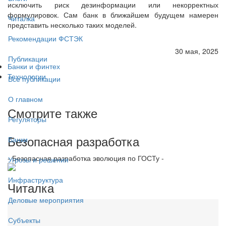
исключить риск дезинформации или некорректных
формулировок. Сам банк в ближайшем будущем намерен
Читалка
представить несколько таких моделей.
Рекомендации ФСТЭК
30 мая, 2025
Публикации
Банки и финтех
Технологии
Все публикации
О главном
Смотрите также
Регуляторы
Безопасная разработка
Банки
- Безопасная разработка эволюция по ГОСТу -
Угрозы и решения
Инфраструктура
Читалка
Деловые мероприятия
Субъекты