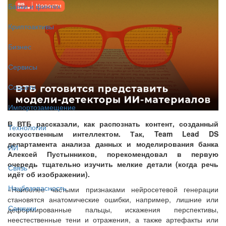
Банки и финтех
Криптоактивы
Бизнес
Сервисы
Соцсети
Импортозамещение
В ВТБ рассказали, как распознать контент, созданный
Технологии
искусственным интеллектом. Так, Team Lead DS
департамента анализа данных и моделирования банка
ИИ
Алексей Пустынников, порекомендовал в первую
очередь тщательно изучить мелкие детали (когда речь
Связь
идёт об изображении).
Нацбезопасность
«Наиболее частыми признаками нейросетевой генерации
становятся анатомические ошибки, например, лишние или
Санкции
деформированные пальцы, искажения перспективы,
неестественные тени и отражения, а также артефакты или