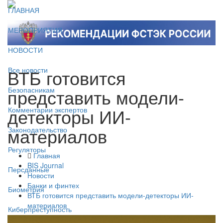
ГЛАВНАЯ
МЕРОПРИЯТИЯ
НОВОСТИ
ВТБ готовится
Все новости
представить модели-
Безопасникам
детекторы ИИ-
Комментарии экспертов
материалов
Законодательство
Регуляторы
Главная
BIS Journal
Персданные
Новости
Банки и финтех
Биометрия
ВТБ готовится представить модели-детекторы ИИ-
материалов
Киберпреступность