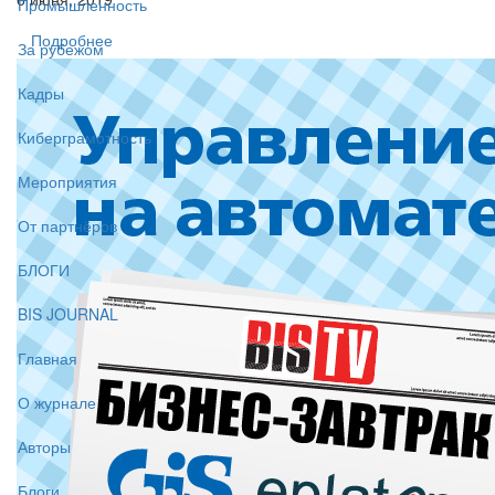
Промышленность
Подробнее
За рубежом
Кадры
Киберграмотность
Мероприятия
От партнёров
БЛОГИ
BIS JOURNAL
Главная
О журнале
Авторы
Блоги