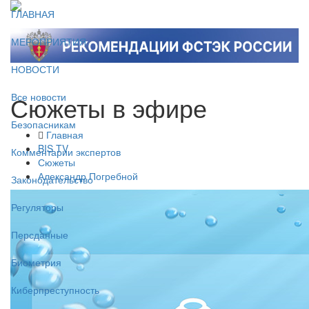
ГЛАВНАЯ
МЕРОПРИЯТИЯ
НОВОСТИ
Сюжеты в эфире
Все новости
Безопасникам
Главная
BIS TV
Комментарии экспертов
Сюжеты
Александр Погребной
Законодательство
Регуляторы
Персданные
Биометрия
Киберпреступность