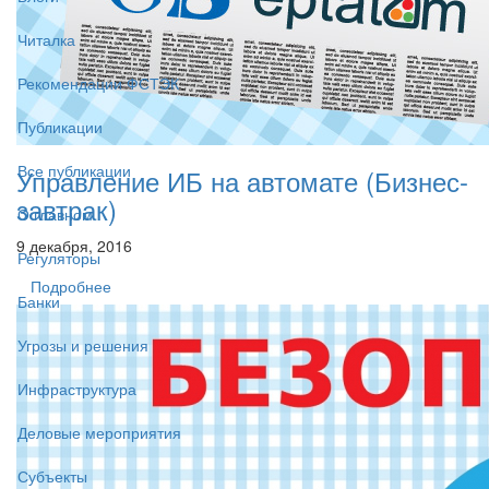
Читалка
Рекомендации ФСТЭК
Публикации
Все публикации
Управление ИБ на автомате (Бизнес-
завтрак)
О главном
9 декабря, 2016
Регуляторы
Подробнее
Банки
Угрозы и решения
Инфраструктура
Деловые мероприятия
Субъекты