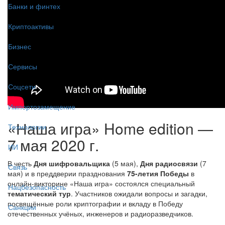
Банки и финтех
Криптоактивы
Бизнес
Сервисы
Соцсети
Импортозамещение
«Наша игра» Home edition —
Технологии
7 мая 2020 г.
ИИ
В честь
Дня шифровальщика
(5 мая),
Дня радиосвязи
(7
Связь
мая) и в преддверии празднования
75-летия Победы
в
онлайн-викторине «Наша игра» состоялся специальный
Нацбезопасность
тематический тур
. Участников ожидали вопросы и загадки,
посвящённые роли криптографии и вкладу в Победу
Санкции
отечественных учёных, инженеров и радиоразведчиков.