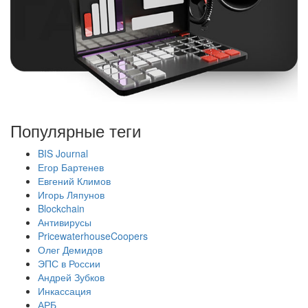
Популярные теги
BIS Journal
Егор Бартенев
Евгений Климов
Игорь Ляпунов
Blockchain
Антивирусы
PricewaterhouseCoopers
Олег Демидов
ЭПС в России
Андрей Зубков
Инкассация
АРБ