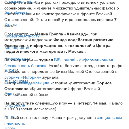
Промышленность
Смотрите в записи игры, как проходило интеллектуальное
соревнование, и узнайте множество удивительных фактов о
За рубежом
противостоянии на криптографическом фронте Великой
Отечественной. Пятая по счёту игра состоялась вечером
7
Кадры
мая
.
Организатор —
Медиа Группа «Авангард»
, при
Киберграмотность
методической поддержке
Фонда содействия развитию
безопасных информационных технологий
и
Центра
Мероприятия
педагогического мастерства г. Москвы
.
От партнёров
Партнёр игры
— журнал
BIS Journal «Информационная
безопасность банков»
. Узнайте больше о вкладе криптографов
БЛОГИ
и связистов в переломные битвы Великой Отечественной
в
рубрике «История»
журнала.
BIS JOURNAL
Смотрите
видеолекцию
историка криптографии
Бориса
Столпакова
«Криптографический фронт Великой
Главная
Отечественной войны»
Не пропустите
следующую игру — в четверг,
14 мая
. Начало
О журнале
в 19:00 (время московское).
Авторы
Первый сезон телешоу «Наша игра» доступен в
специальном
плейлисте
.
Блоги