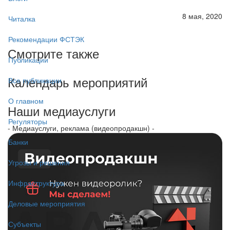
8 мая, 2020
Читалка
Рекомендации ФСТЭК
Смотрите также
Публикации
Календарь мероприятий
Все публикации
О главном
Наши медиауслуги
Регуляторы
- Медиауслуги, реклама (видеопродакшн) -
Банки
Угрозы и решения
Инфраструктура
Деловые мероприятия
Субъекты