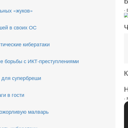
Б
льных «жуков»
-
Ч
ешей в своих ОС
тические кибератаки
е борьбы с ИКТ-преступлениями
К
» для супербреши
Н
аги в гости
-
рожорливую малварь