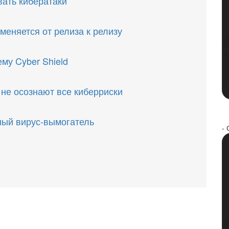
вать кибератаки
меняется от релиза к релизу
у Cyber ​​Shield
не осознают все киберриски
ный вирус-вымогатель
- 