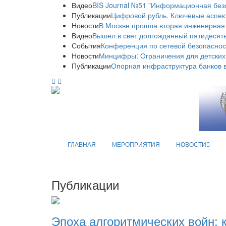
Видео
BIS Journal №51 "Информационная без
Публикации
Цифровой рубль. Ключевые аспек
Новости
В Москве прошла вторая инженерная
Видео
Вышел в свет долгожданный пятидесяты
События
Конференция по сетевой безопаснос
Новости
Минцифры: Ограничения для детских
Публикации
Опорная инфраструктура банков в
ГЛАВНАЯ
МЕРОПРИЯТИЯ
НОВОСТИ
Публикации
Эпоха алгоритмических войн: 