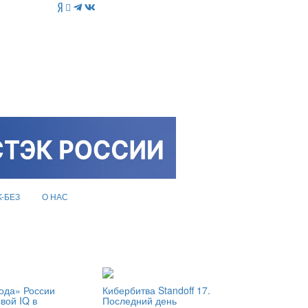
K-БЕЗ
О НАС
ода» России
Кибербитва Standoff 17.
вой IQ в
Последний день