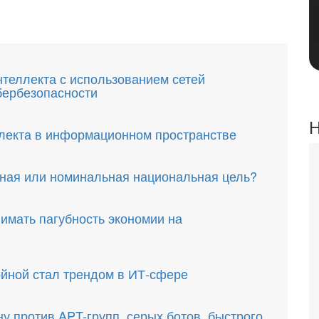
теллекта с использованием сетей
бербезопасности
Н
ллекта в информационном пространстве
ная или номинальная национальная цель?
имать пагубность экономии на
ойной стал трендом в ИТ-сфере
у против APT-групп, серых ботов, быстрого