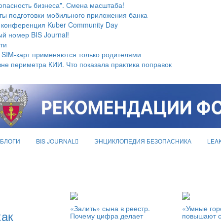
опасность бизнеса". Смена масштаба!
ты подготовки мобильного приложения банка
 конференция Kuber Community Day
й номер BIS Journal!
ти
 SIM-карт применяются только родителями
не периметра КИИ. Что показала практика поправок
БЛОГИ
BIS JOURNAL
ЭНЦИКЛОПЕДИЯ БЕЗОПАСНИКА
LEA
«Залить» сына в реестр.
«Умные гор
как
Почему цифра делает
повышают с