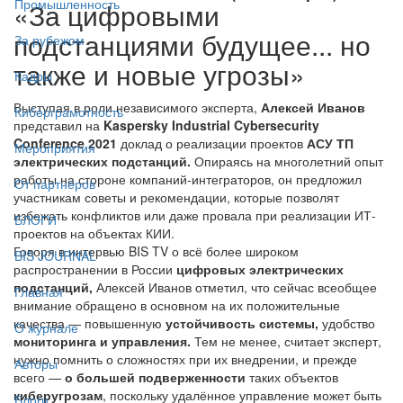
Промышленность
«За цифровыми
подстанциями будущее... но
За рубежом
также и новые угрозы»
Кадры
Выступая в роли независимого эксперта,
Алексей Иванов
Киберграмотность
представил на
Kaspersky Industrial Cybersecurity
Conference 2021
доклад о реализации проектов
АСУ ТП
Мероприятия
электрических подстанций.
Опираясь на многолетний опыт
работы на стороне компаний-интеграторов, он предложил
От партнёров
участникам советы и рекомендации, которые позволят
избежать конфликтов или даже провала при реализации ИТ-
БЛОГИ
проектов на объектах КИИ.
Говоря в интервью BIS TV о всё более широком
BIS JOURNAL
распространении в России
цифровых электрических
подстанций,
Алексей Иванов отметил, что сейчас всеобщее
Главная
внимание обращено в основном на их положительные
качества — повышенную
устойчивость системы,
удобство
О журнале
мониторинга и управления.
Тем не менее, считает эксперт,
нужно помнить о сложностях при их внедрении, и прежде
Авторы
всего —
о большей подверженности
таких объектов
киберугрозам
, поскольку удалённое управление может быть
Блоги