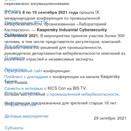
перехвачено злоумышленниками.
Читалка
В Сочи
с 8 по 10 сентября 2021 года
прошла IX
международная конференция по промышленной
Рекомендации ФСТЭК
кибербезопасности, организованная «Лабораторией
Касперского» —
Kaspersky Industrial Cybersecurity
Публикации
Conference 2021.
В мероприятии приняли участие более 300
человек, в том числе представители регуляторов, компаний-
Все публикации
разработчиков ИБ-решений для промышленности,
руководители департаментов кибербезопасности компаний из
О главном
различных отраслей и независимые эксперты.
Регуляторы
Официальный сайт
конференции.
Плейлист с докладами
с конференции на канале Kaspersky
Банки
Tech Russia.
Сюжеты и интервью
с KICS Con на BIS TV.
Угрозы и решения
Больше выступлений
о промышленной кибербезопасности
.
Информация предназначена для зрителей старше 16 лет.
Инфраструктура
Деловые мероприятия
29 октября, 2021
Субъекты