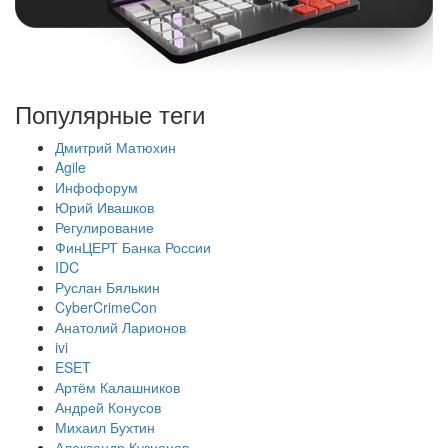
Популярные теги
Дмитрий Матюхин
Agile
Инфофорум
Юрий Ивашков
Регулирование
ФинЦЕРТ Банка России
IDC
Руслан Бялькин
CyberCrimeCon
Анатолий Ларионов
ivi
ESET
Артём Калашников
Андрей Конусов
Михаил Бухтин
Александр Кузнецов