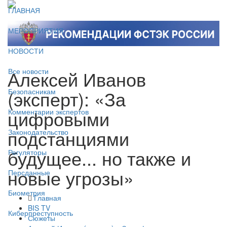
ГЛАВНАЯ
МЕРОПРИЯТИЯ
НОВОСТИ
Алексей Иванов
Все новости
(эксперт): «За
Безопасникам
цифровыми
Комментарии экспертов
подстанциями
Законодательство
будущее... но также и
Регуляторы
новые угрозы»
Персданные
Биометрия
Главная
BIS TV
Киберпреступность
Сюжеты