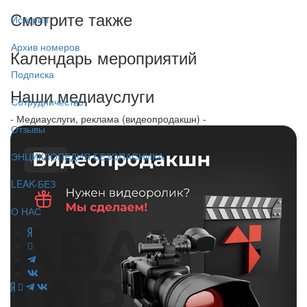
Смотрите также
История
Архив номеров
Календарь мероприятий
Подписка
Наши медиауслуги
Сотрудничество
- Медиауслуги, реклама (видеопродакшн) -
Отзывы
ЭНЦИКЛОПЕДИЯ БЕЗОПАСНИКА
LEAK-БЕЗ
О НАС