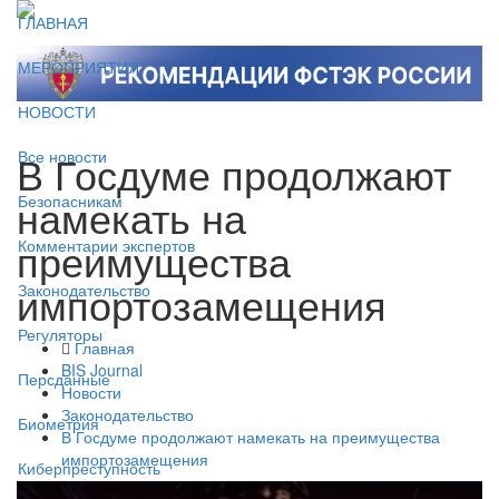
ГЛАВНАЯ
МЕРОПРИЯТИЯ
НОВОСТИ
В Госдуме продолжают
Все новости
намекать на
Безопасникам
преимущества
Комментарии экспертов
импортозамещения
Законодательство
Регуляторы
Главная
BIS Journal
Персданные
Новости
Законодательство
Биометрия
В Госдуме продолжают намекать на преимущества
импортозамещения
Киберпреступность