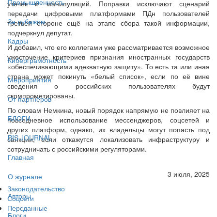
Промышленность
утечек и манипуляций. Поправки исключают сценарий
передачи цифровыми платформами ПДн пользователей
За рубежом
третьей стороне ещё на этапе сбора такой информации,
подчеркнул депутат.
Кадры
И добавил, что его коллегами уже рассматривается возможное
ужесточение критериев признания иностранных государств
Киберграмотность
«обеспечивающими адекватную защиту». То есть та или иная
страна может покинуть «белый список», если по её вине
Мероприятия
сведения о российских пользователях будут
скомпрометированы.
От партнёров
По словам Немкина, новый порядок напрямую не повлияет на
БЛОГИ
повседневное использование мессенджеров, соцсетей и
других платформ, однако, их владельцы могут попасть под
BIS JOURNAL
санкции, если откажутся локализовать инфраструктуру и
сотрудничать с российскими регуляторами.
Главная
3 июля, 2025
О журнале
Законодательство
Авторы
Соцсети
Персданные
Блоги