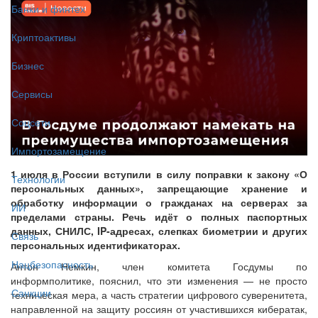
Банки и финтех
Криптоактивы
Бизнес
Сервисы
Соцсети
Импортозамещение
1 июля в России вступили в силу поправки к закону «О
Технологии
персональных данных», запрещающие хранение и
обработку информации о гражданах на серверах за
ИИ
пределами страны. Речь идёт о полных паспортных
данных, СНИЛС, IP-адресах, слепках биометрии и других
Связь
персональных идентификаторах.
Нацбезопасность
Антон Немкин, член комитета Госдумы по
информполитике, пояснил, что эти изменения — не просто
Санкции
техническая мера, а часть стратегии цифрового суверенитета,
направленной на защиту россиян от участившихся кибератак,