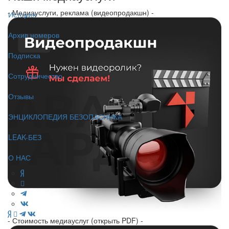
- Медиауслуги, реклама (видеопродакшн) -
История
Архив номеров
Подписка
Сотрудничество
Отзывы
ЭНЦИКЛОПЕДИЯ БЕЗОПАСНИКА
LEAK-БЕЗ
О НАС
- Стоимость медиауслуг (открыть PDF) -