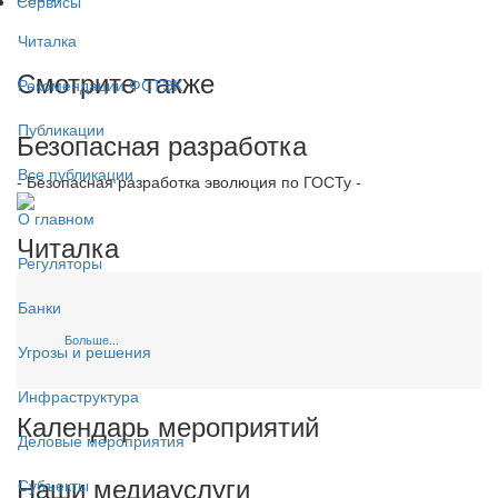
Сервисы
Читалка
Смотрите также
Рекомендации ФСТЭК
Публикации
Безопасная разработка
Все публикации
- Безопасная разработка эволюция по ГОСТу -
О главном
Читалка
Регуляторы
Банки
Больше...
Угрозы и решения
Инфраструктура
Календарь мероприятий
Деловые мероприятия
Наши медиауслуги
Субъекты