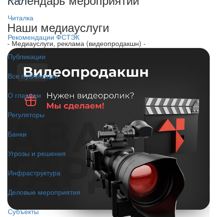
Читалка
Наши медиауслуги
Рекомендации ФСТЭК
- Медиауслуги, реклама (видеопродакшн) -
Публикации
Все публикации
О главном
Регуляторы
Банки
Угрозы и решения
Инфраструктура
Деловые мероприятия
Субъекты