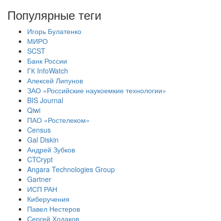
Популярные теги
Игорь Булатенко
МИРО
SCST
Банк России
ГК InfoWatch
Алексей Липунов
ЗАО «Российские наукоемкие технологии»
BIS Journal
Qiwi
ПАО «Ростелеком»
Census
Gal Diskin
Андрей Зубков
CTCrypt
Angara Technologies Group
Gartner
ИСП РАН
Киберучения
Павел Нестеров
Сергей Ходаков