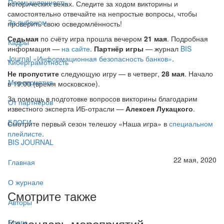
Промышленность
исторических вехах. Следите за ходом викторины и
самостоятельно отвечайте на непростые вопросы, чтобы
За рубежом
проверить свою осведомлённость!
Седьмая
по счёту игра прошла вечером
21 мая
. Подробная
Кадры
информация —
на сайте
. ​
Партнёр игры
— журнал
BIS
Journal «Информационная безопасность банков»
.
Киберграмотность
Не пропустите
следующую игру — в четверг,
28 мая
. Начало
Мероприятия
в 19:00 (время московское).
За помощь в подготовке вопросов викторины благодарим
От партнёров
известного эксперта ИБ-отрасли —
Алексея Лукацкого
.
БЛОГИ
Смотрите первый сезон телешоу «Наша игра» в
специальном
плейлисте
.
BIS JOURNAL
22 мая, 2020
Главная
О журнале
Смотрите также
Авторы
Календарь мероприятий
Блоги