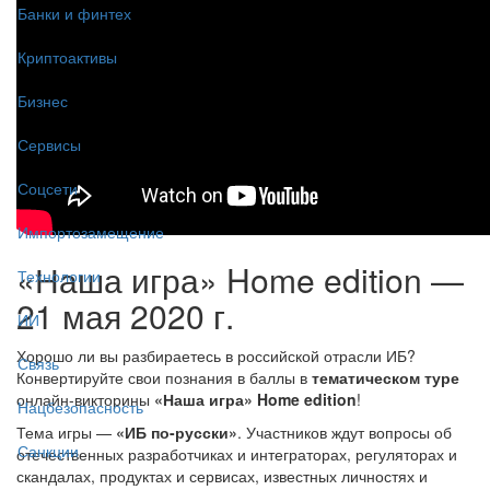
Банки и финтех
Криптоактивы
Бизнес
Сервисы
Соцсети
Импортозамещение
«Наша игра» Home edition —
Технологии
21 мая 2020 г.
ИИ
Хорошо ли вы разбираетесь в российской отрасли ИБ?
Связь
Конвертируйте свои познания в баллы в
тематическом туре
онлайн-викторины
«Наша игра» Home edition
!
Нацбезопасность
Тема игры —
«ИБ по-русски»
. Участников ждут вопросы об
Санкции
отечественных разработчиках и интеграторах, регуляторах и
скандалах, продуктах и сервисах, известных личностях и