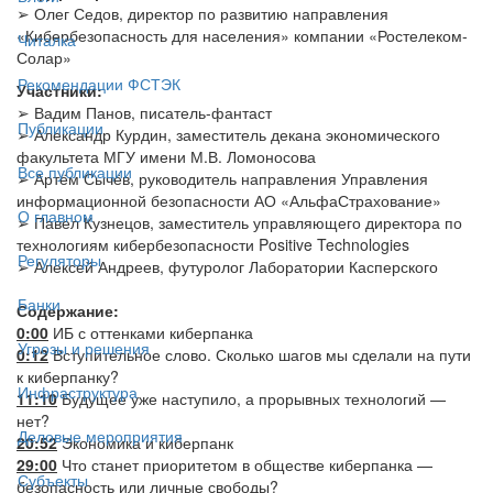
➢ Олег Седов, директор по развитию направления
«Кибербезопасность для населения» компании «Ростелеком-
Читалка
Солар»
Рекомендации ФСТЭК
Участники:
➢ Вадим Панов, писатель-фантаст
Публикации
➢ Александр Курдин, заместитель декана экономического
факультета МГУ имени М.В. Ломоносова
Все публикации
➢ Артём Сычёв, руководитель направления Управления
информационной безопасности АО «АльфаСтрахование»
О главном
➢ Павел Кузнецов, заместитель управляющего директора по
технологиям кибербезопасности Positive Technologies
Регуляторы
➢ Алексей Андреев, футуролог Лаборатории Касперского
Банки
Содержание:
0:00
ИБ с оттенками киберпанка
Угрозы и решения
0:12
Вступительное слово. Сколько шагов мы сделали на пути
к киберпанку?
Инфраструктура
11:10
Будущее уже наступило, а прорывных технологий —
нет?
Деловые мероприятия
20:52
Экономика и киберпанк
29:00
Что станет приоритетом в обществе киберпанка —
Субъекты
безопасность или личные свободы?