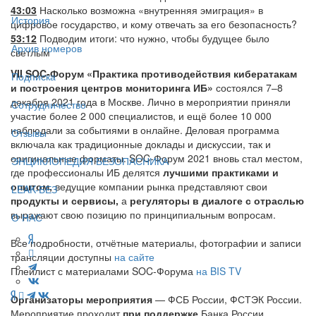
43:03
Насколько возможна «внутренняя эмиграция» в
История
цифровое государство, и кому отвечать за его безопасность?
53:12
Подводим итоги: что нужно, чтобы будущее было
Архив номеров
светлым
VII SOC-Форум «Практика противодействия кибератакам
Подписка
и построения центров мониторинга ИБ»
состоялся 7–8
декабря 2021 года в Москве. Лично в мероприятии приняли
Сотрудничество
участие более 2 000 специалистов, и ещё более 10 000
наблюдали за событиями в онлайне. Деловая программа
Отзывы
включала как традиционные доклады и дискуссии, так и
оригинальные форматы. SOC-Форум 2021 вновь стал местом,
ЭНЦИКЛОПЕДИЯ БЕЗОПАСНИКА
где профессионалы ИБ делятся
лучшими практиками и
опытом,
ведущие компании рынка представляют свои
LEAK-БЕЗ
продукты и сервисы,
а
регуляторы в диалоге с отраслью
выражают свою позицию по принципиальным вопросам.
О НАС
Все подробности, отчётные материалы, фотографии и записи
трансляции доступны
на сайте
Плейлист с материалами SOC-Форума
на BIS TV
Организаторы мероприятия
— ФСБ России, ФСТЭК России.
Мероприятие проходит
при поддержке
Банка России.