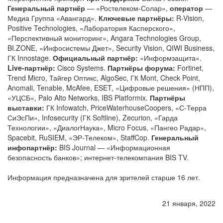
Генеральный партнёр
— «Ростелеком-Солар»,
оператор
—
Медиа Группа «Авангард».
Ключевые партнёры:
R-Vision,
Positive Technologies, «Лаборатория Касперского»,
«Перспективный мониторинг», Angara Technologies Group,
BI.ZONE, «Инфосистемы Джет», Security Vision, QIWI Business,
ГК Innostage.
Официальный партнёр:
«Информзащита».
Live-партнёр:
Cisco Systems.
Партнёры форума:
Fortinet,
Trend Micro, Тайгер Оптикс, AlgoSec, ГК Mont, Check Point,
Anomali, Tenable, McAfee, ESET, «Цифровые решения» (НПП),
«УЦСБ», Palo Alto Networks, IBS Platformix.
Партнёры
выставки:
ГК Infowatch, PriceWaterhouseCoopers, «С-Терра
СиЭсПи», Infosecurity (ГК Softline), Zecurion, «Гарда
Технологии», «ДиалогНаука», Micro Focus, «Пангео Радар»,
Spacebit, RuSIEM, «ЭР-Телеком», StaffCop.
Генеральный
инфопартнёр:
BIS Journal — «Информационная
безопасность банков»; интернет-телекомпания BIS TV.
Информация предназначена для зрителей старше 16 лет.
21 января, 2022