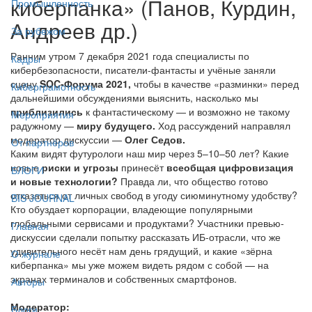
киберпанка» (Панов, Курдин,
Промышленность
Андреев др.)
За рубежом
Ранним утром 7 декабря 2021 года специалисты по
Кадры
кибербезопасности, писатели-фантасты и учёные заняли
сцену
SOC-Форума 2021,
чтобы в качестве «разминки» перед
Киберграмотность
дальнейшими обсуждениями выяснить, насколько мы
приблизились
к фантастическому — и возможно не такому
Мероприятия
радужному —
миру будущего.
Ход рассуждений направлял
модератор дискуссии —
Олег Седов.
От партнёров
Каким видят футурологи наш мир через 5–10–50 лет? Какие
новые
риски и угрозы
принесёт
всеобщая цифровизация
БЛОГИ
и новые технологии?
Правда ли, что общество готово
отказаться от личных свобод в угоду сиюминутному удобству?
BIS JOURNAL
Кто обуздает корпорации, владеющие популярными
глобальными сервисами и продуктами? Участники превью-
Главная
дискуссии сделали попытку рассказать ИБ-отрасли, что же
удивительного несёт нам день грядущий, и какие «зёрна
О журнале
киберпанка» мы уже можем видеть рядом с собой — на
экранах терминалов и собственных смартфонов.
Авторы
Модератор:
Блоги