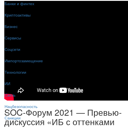
Банки и финтех
Криптоактивы
Бизнес
Сервисы
Соцсети
Импортозамещение
Технологии
ИИ
Связь
Нацбезопасность
SOC-Форум 2021 — Превью-
Санкции
дискуссия «ИБ с оттенками