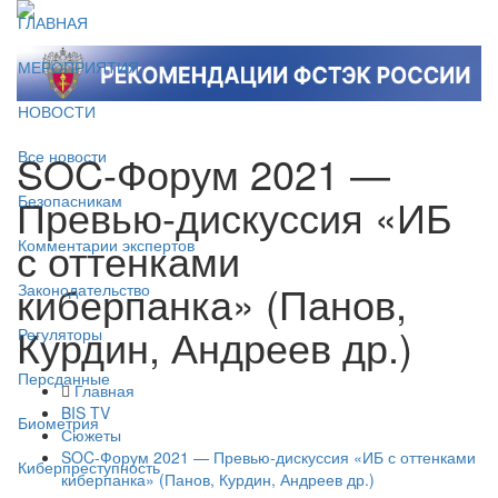
ГЛАВНАЯ
МЕРОПРИЯТИЯ
НОВОСТИ
SOC-Форум 2021 —
Все новости
Превью-дискуссия «ИБ
Безопасникам
с оттенками
Комментарии экспертов
киберпанка» (Панов,
Законодательство
Курдин, Андреев др.)
Регуляторы
Персданные
Главная
BIS TV
Биометрия
Сюжеты
SOC-Форум 2021 — Превью-дискуссия «ИБ с оттенками
Киберпреступность
киберпанка» (Панов, Курдин, Андреев др.)