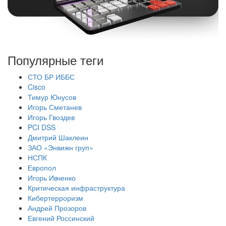
Популярные теги
СТО БР ИББС
Cisco
Тимур Юнусов
Игорь Сметанев
Игорь Гвоздев
PCI DSS
Дмитрий Шаклеин
ЗАО «Энвижн груп»
НСПК
Европол
Игорь Ивченко
Критическая инфраструктура
Кибертерроризм
Андрей Прозоров
Евгений Россинский