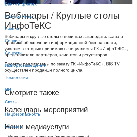
Банки и финтех
Вебинары / Круглые столы
Криптоактивы
ИнфоТеКС
Бизнес
Вебинары и круглые столы о новинках законодательства и
Сервисы
практике обеспечения информационной безопасности,
участие в которых принимают специалисты ГК «ИнфоТеКС»,
Соцсети
представители партнёров, клиентов и регуляторов.
Проекты реализованы по заказу ГК «ИнфоТеКС». BIS TV
Импортозамещение
осуществлён продакшн полного цикла.
Технологии
ИИ
Смотрите также
Связь
Календарь мероприятий
Нацбезопасность
Наши медиауслуги
Санкции
- Медиауслуги, реклама (видеопродакшн) -