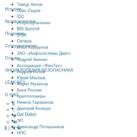
Тимур Аитов
История
Олег Седов
IDC
Архив номеров
Игорь Булатенко
BIS Summit
Подписка
BISA
Census
Сотрудничество
Илья Коршунов
ЗАО «Инфосистемы Джет»
Отзывы
Андрей Акинин
Ассоциация «ФинТех»
ЭНЦИКЛОПЕДИЯ БЕЗОПАСНИКА
Андрей Голов
Юрий Маслов
LEAK-БЕЗ
Фарит Музипов
Банк России
О НАС
Криптолокеры
Никита Тараканов
Дмитрий Козюра
Gal Diskin
ЭП
Александр Поташников
НПС