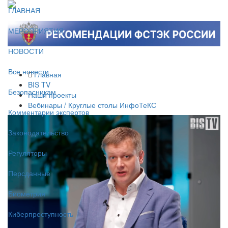
ГЛАВНАЯ
МЕРОПРИЯТИЯ
НОВОСТИ
Все новости
Главная
BIS TV
Безопасникам
Наши проекты
Вебинары / Круглые столы ИнфоТеКС
Комментарии экспертов
Законодательство
Регуляторы
Персданные
Биометрия
Киберпреступность