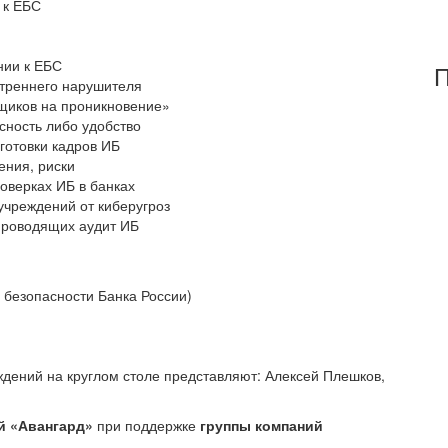
 к ЕБС
нии к ЕБС
П
утреннего нарушителя
щиков на проникновение»
ность либо удобство
готовки кадров ИБ
ения, риски
оверках ИБ в банках
чреждений от киберугроз
проводящих аудит ИБ
безопасности Банка России)
ений на круглом столе представляют: Алексей Плешков,
й «Авангард»
при поддержке
группы компаний