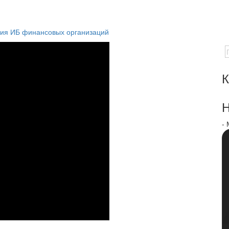
ния ИБ финансовых организаций
К
Н
-