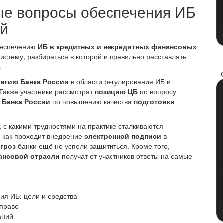
ые вопросы обеспечения ИБ
ий
беспечению
ИБ в кредитных и некредитных финансовых
стему, разбираться в которой и правильно расставлять
.
- 
тегию
Банка России
в области регулирования ИБ и
Также участники рассмотрят
позицию ЦБ
по вопросу
и
Банка России
по повышению качества
подготовки
, с какими трудностями на практике сталкиваются
, как проходит внедрение
электронной подписи
в
гроз
банки ещё не успели защититься. Кроме того,
ансовой отрасли
получат от участников ответы на самые
ия ИБ: цели и средства
 право
аний