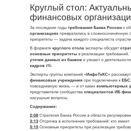
Круглый стол: Актуальн
финансовых организац
За последние годы
требования Банка России
к о
организациях
превратились в сложносочинённую си
приоритеты — задача каждого специалиста отрасли
В формате
круглого стола
эксперты обсудят
стра
основные приоритеты
в реализации требований. 
утечки данных из банков
и узнают о деятельност
кадров
ИБ.
Эксперты группы компаний
«ИнфоТеКС»
расскажут
финансовые учреждения
при подключении к
ЕБС
повседневную жизнь — и от каких
компьютерных у
представители сообщества
специалистов ИБ фин
насущные вопросы.
Содержание:
2:08
Стратегия Банка России в области регулирован
3:13
Отсрочка в исполнении требований: кто имеет
5:15
Основные приоритеты при реализации требов