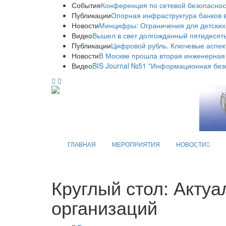
События
Конференция по сетевой безопаснос
Публикации
Опорная инфраструктура банков в
Новости
Минцифры: Ограничения для детских
Видео
Вышел в свет долгожданный пятидесяты
Публикации
Цифровой рубль. Ключевые аспек
Новости
В Москве прошла вторая инженерная
Видео
BIS Journal №51 "Информационная без
ГЛАВНАЯ
МЕРОПРИЯТИЯ
НОВОСТИ
Круглый стол: Акту
организаций