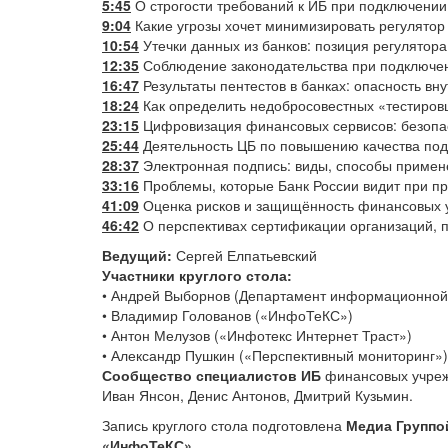
5:45
О строгости требований к ИБ при подключении
9:04
Какие угрозы хочет минимизировать регулятор
10:54
Утечки данных из банков: позиция регулятора
12:35
Соблюдение законодательства при подключе
16:47
Результаты пентестов в банках: опасность вн
18:24
Как определить недобросовестных «тестиров
23:15
Цифровизация финансовых сервисов: безопас
25:44
Деятельность ЦБ по повышению качества под
28:37
Электронная подпись: виды, способы примен
33:16
Проблемы, которые Банк России видит при пр
41:09
Оценка рисков и защищённость финансовых у
46:42
О перспективах сертификации организаций, 
Ведущий:
Сергей Елпатьевский
Участники круглого стола:
• Андрей Выборнов (Департамент информационной 
• Владимир Голованов («ИнфоТеКС»)
• Антон Мелузов («Инфотекс Интернет Траст»)
• Александр Пушкин («Перспективный мониторинг»)
Сообщество специалистов ИБ
финансовых учрежд
Иван Янсон, Денис Антонов, Дмитрий Кузьмин.
Запись круглого стола подготовлена
Медиа Группо
«ИнфоТеКС»
.