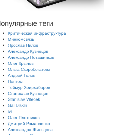
опулярные теги
Критическая инфраструктура
Минкомсвязь
Ярослав Нилов
Александр Кузнецов
Александр Поташников
Олег Крылов
Ольга Скоробогатова
Андрей Голов
Пентест
Теймур Хеирхабаров
Станислав Кузнецов
Stanislav Vitecek
Gal Diskin
ivi
Олег Плотников
Дмитрий Романченко
Александра Жильцова