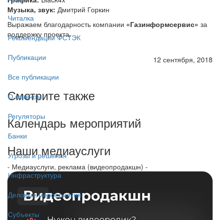
Музыка, звук:
Дмитрий Горкин
Читалка
Выражаем благодарность компании
«Газинформсервис»
за
поддержку проекта.
Рекомендации ФСТЭК
Публикации
12 сентября, 2018
Все публикации
Смотрите также
О главном
Регуляторы
Календарь мероприятий
Банки
Наши медиауслуги
Угрозы и решения
- Медиауслуги, реклама (видеопродакшн) -
Инфраструктура
Деловые мероприятия
Субъекты