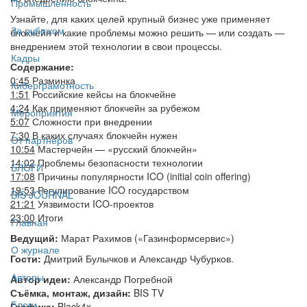
Промышленность
Узнайте, для каких целей крупный бизнес уже применяет
За рубежом
блокчейн и какие проблемы можно решить — или создать —
внедрением этой технологии в свои процессы.
Кадры
Содержание:
0:45
Разминка
Киберграмотность
1:51
Российские кейсы на блокчейне
4:24
Как применяют блокчейн за рубежом
Мероприятия
5:07
Сложности при внедрении
7:30
В каких случаях блокчейн нужен
От партнёров
10:54
Мастерчейн — «русский блокчейн»
14:02
Проблемы безопасности технологии
БЛОГИ
17:08
Причины популярности ICO (initial coin offering)
19:53
Регулирование ICO государством
BIS JOURNAL
21:21
Уязвимости ICO-проектов
23:00
Итоги
Главная
Ведущий:
Марат Рахимов («Газинформсервис»)
О журнале
Гости:
Дмитрий Булычков и Александр Чубурков.
Авторы
Автор идеи:
Александр Погребной
Съёмка, монтаж, дизайн:
BIS TV
Блоги
Графика:
Black4x