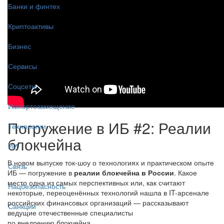
Банки и финтех
Криптоактивы
Бизнес
Сервисы
Соцсети
Импортозамещение
Погружение в ИБ #2: Реалии
Технологии
блокчейна
ИИ
В новом выпуске ток-шоу о технологиях и практическом опыте
Связь
ИБ — погружение в
реалии блокчейна в России
. Какое
место одна из самых перспективных или, как считают
Нацбезопасность
некоторые, переоценённых технологий нашла в IT-арсенале
российских финансовых организаций — рассказывают
Санкции
ведущие отечественные специалисты
по внедрению блокчейна.