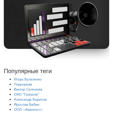
Популярные теги
Игорь Булатенко
Терроризм
Виктор Селезнёв
ОАО "Газпром"
Александр Баринов
Ярослав Бабин
ООО «Аванпост»