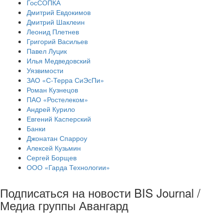
ГосСОПКА
Дмитрий Евдокимов
Дмитрий Шаклеин
Леонид Плетнев
Григорий Васильев
Павел Луцик
Илья Медведовский
Уязвимости
ЗАО «С-Терра СиЭсПи»
Роман Кузнецов
ПАО «Ростелеком»
Андрей Курило
Евгений Касперский
Банки
Джонатан Спарроу
Алексей Кузьмин
Сергей Борщев
ООО «Гарда Технологии»
Подписаться на новости BIS Journal /
Медиа группы Авангард