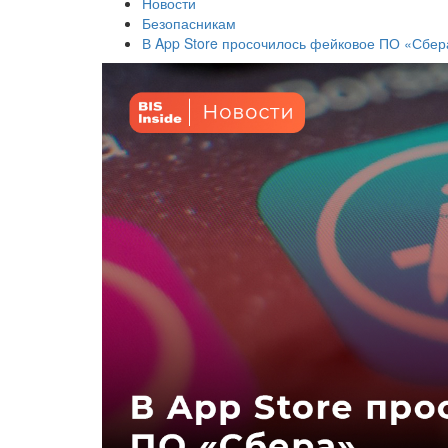
Новости
Безопасникам
В App Store просочилось фейковое ПО «Сбер