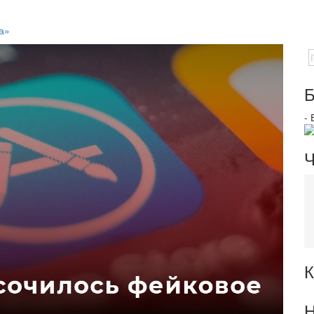
а»
Б
-
Ч
К
Н