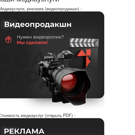
 Медиауслуги, реклама (видеопродакшн) -
Стоимость медиауслуг (открыть PDF) -