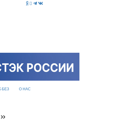
K-БЕЗ
О НАС
а»