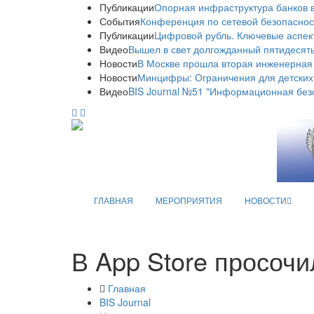
Публикации
Опорная инфраструктура банков в
События
Конференция по сетевой безопаснос
Публикации
Цифровой рубль. Ключевые аспек
Видео
Вышел в свет долгожданный пятидесяты
Новости
В Москве прошла вторая инженерная
Новости
Минцифры: Ограничения для детских
Видео
BIS Journal №51 "Информационная без
ГЛАВНАЯ
МЕРОПРИЯТИЯ
НОВОСТИ
В App Store просоч
Главная
BIS Journal