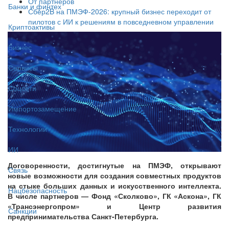
От партнёров
Банки и финтех
Сбер2B на ПМЭФ-2026: крупный бизнес переходит от
пилотов с ИИ к решениям в повседневном управлении
Криптоактивы
Бизнес
Сервисы
Соцсети
Импортозамещение
Технологии
ИИ
Договоренности, достигнутые на ПМЭФ, открывают
Связь
новые возможности для создания совместных продуктов
на стыке больших данных и искусственного интеллекта.
Нацбезопасность
В числе партнеров — Фонд «Сколково», ГК «Аскона», ГК
«Трансэнергопром» и Центр развития
Санкции
предпринимательства Санкт-Петербурга.