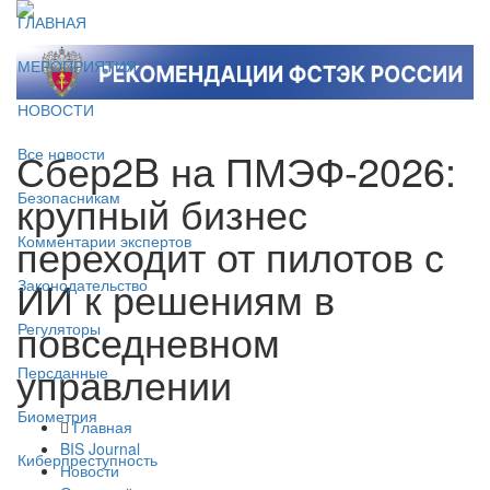
ГЛАВНАЯ
МЕРОПРИЯТИЯ
НОВОСТИ
Сбер2B на ПМЭФ-2026:
Все новости
крупный бизнес
Безопасникам
переходит от пилотов с
Комментарии экспертов
ИИ к решениям в
Законодательство
повседневном
Регуляторы
управлении
Персданные
Биометрия
Главная
BIS Journal
Киберпреступность
Новости