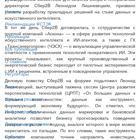
директором Сбер2B Леонидом Лишневецким, призвано
Читалка
усилить разработку прикладных решений на стыке данных и
искусственного интеллекта.
Рекомендации ФСТЭК
В тот же день Сбер2B договорилась о сотрудничестве с
группой компаний «Аскона» — в сфере развития технологий
Публикации
искусственного интеллекта и ИИ-агентов, а также с ГК
«Трансэнергопром» (ЧЭСК) — о визуализации управленческой
Все публикации
отчетности с применением технологий генеративного ИИ. Эти
проекты показывают, как крупный производственный и
О главном
энергетический бизнес переходит от пилотных экспериментов
с ИИ к решениям, встроенным в повседневное управление.
Регуляторы
Деловую повестку Сбер2B на форуме подытожил Леонид
Банки
Лишневецкий, выступивший такжена сессии Центра развития
перспективных технологий (ЦРПТ) «От больших данных к
Угрозы и решения
большим возможностям: данные как инструмент,
формирующий экономику будущего». Он отметил, что
Инфраструктура
синергия обезличенных данных маркировки и банковской
аналитики позволяет бизнесу прогнозировать поведение
Деловые мероприятия
товаров на рынке — подход, аналоги которого в мире можно
пересчитать по пальцам. По его словам, такие инструменты
Субъекты
помогают компаниям точнее направлять инвестиции,