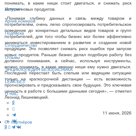
понимать, в какие ниши стоит двигаться, и снижать риск
История
запуска новых продуктов.
«Понимая глубину данных и связь между товаром и
Архив номеров
потребителем, очень легко спрогнозировать потребительское
поведение до конкретных детальных видов товаров и групп
Подписка
потребителей, для того чтобы бизнес мог более эффективно
заниматься инвестированием в развитие и создание новой
Сотрудничество
продукции. Это позволяет снижать риск ошибок при запуске
новых продуктов. Раньше бизнес делал подобную работу без
Отзывы
должного понимания, а сейчас, используя инструменты,
можно понимать, в какие именно ниши ему нужно двигаться.
ЭНЦИКЛОПЕДИЯ БЕЗОПАСНИКА
Последний перестает быть слепым или видящим ситуацию
только на краткосрочной дистанции — есть возможность
LEAK-БЕЗ
прогнозировать и предсказывать свое будущее. Это ключевая
ценность в работе с большими данными сегодня», — отметил
О НАС
Леонид Лишневецкий.
11 июня, 2026
От партнёров