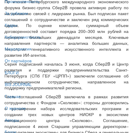
Промышленность
По итогам Петербургского международного экономического
форума бизнес-группа Сбер2B провела активную работу по
За рубежом
налаживанию связей с лидерами рынка. Был подписан пакет
соглашений о сотрудничестве и заключен ряд коммерческих
Кадры
сделок. По оценке компании, суммарный объем
договоренностей составит порядка 200–300 млн рублей на
Киберграмотность
горизонте ближайших двенадцати месяцев. Ключевые
направления партнерств — аналитика больших данных,
Мероприятия
технологии генеративного искусственного интеллекта и
развитие ИИ-агентов.
От партнёров
Серия подписаний началась 3 июня, когда Сбер2B и Центр
развития и поддержки предпринимательства Санкт-
БЛОГИ
Петербурга (СПб ГБУ «ЦРПП») заключили соглашение об
информационном сотрудничестве, направленное на
BIS JOURNAL
поддержку предпринимателей региона.
Главная
Часть соглашений Сбер2B заключила в рамках развития
сотрудничества с Фондом «Сколково»: стороны договорились
О журнале
о расширении набора исследовательских программ и
создании трех новых центров НИОКР в экосистеме
Авторы
инновационного центра «Сколково». Соглашение,
подписанное 4 июня Старшим управляющим директором‒
Блоги
руководителем экосистемы для бизнеса Сбера и генеральным