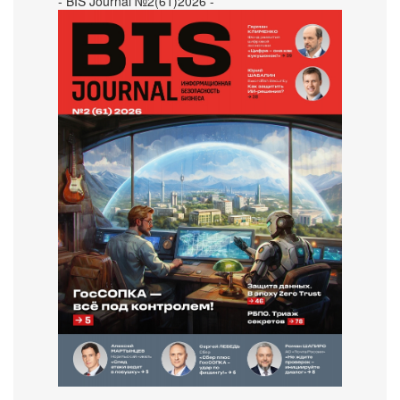
- BIS Journal №2(61)2026 -