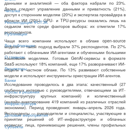
данными и аналитикой — оба фактора набрали по 23%.
Далее следуют управление данными и приватность (21%),
Читалка
доступ к сторонним моделям (20%) и экспертиза провайдера в
области ИИ (20%). GPU- и TPU-ресурсы оказались лишь на
Рекомендации ФСТЭК
седьмом месте среди факторов выбора: их отметили 17%
респондентов.
Публикации
Чаще всего компании используют в облаке open-source
Все публикации
модели — такой подход выбрали 37% респондентов. По 27%
работают с облачными ИИ-агентами и обученными большими
О главном
языковыми моделями. Готовые GenAI-сервисы в формате
SaaS используют 18% компаний, еще 17% разворачивают ИИ-
Регуляторы
модели в частном облаке. По 13% развивают собственные
модели и используют инструменты оркестрации ИИ-агентов.
Банки
Исследование проводилось в два этапа: качественный (27
глубинных интервью с руководителями, отвечающими за ИТ-
Угрозы и решения
инфраструктуру крупных компаний) и количественный
(онлайн-анкетирование 419 компаний из различных отраслей
Инфраструктура
экономики). Период проведения: январь–апрель 2026 года.
Респонденты — руководители и специалисты, участвующие в
Деловые мероприятия
принятии решений об ИТ-инфраструктуре и облачных
сервисах: лица, принимающие решения, члены профильных
Субъекты