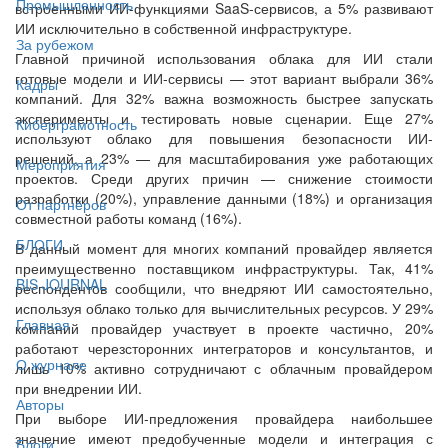
Промышленность
встроенными ИИ-функциями SaaS-сервисов, а 5% развивают
ИИ исключительно в собственной инфраструктуре.
За рубежом
Главной причиной использования облака для ИИ стали
готовые модели и ИИ-сервисы — этот вариант выбрали 36%
Кадры
компаний. Для 32% важна возможность быстрее запускать
эксперименты и тестировать новые сценарии. Еще 27%
Киберграмотность
используют облако для повышения безопасности ИИ-
решений, а 23% — для масштабирования уже работающих
Мероприятия
проектов. Среди других причин — снижение стоимости
разработки (20%), управление данными (18%) и организация
От партнёров
совместной работы команд (16%).
БЛОГИ
В данный момент для многих компаний провайдер является
преимущественно поставщиком инфраструктуры. Так, 41%
BIS JOURNAL
респондентов сообщили, что внедряют ИИ самостоятельно,
используя облако только для вычислительных ресурсов. У 29%
Главная
компаний провайдер участвует в проекте частично, 20%
работают черезсторонних интеграторов и консультантов, и
О журнале
лишь 10% активно сотрудничают с облачным провайдером
при внедрении ИИ.
Авторы
При выборе ИИ-предложения провайдера наибольшее
значение имеют предобученные модели и интеграция с
Блоги