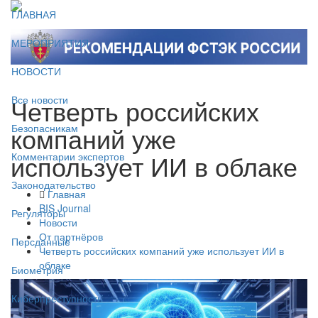
ГЛАВНАЯ
МЕРОПРИЯТИЯ
НОВОСТИ
Четверть российских
Все новости
компаний уже
Безопасникам
использует ИИ в облаке
Комментарии экспертов
Законодательство
Главная
BIS Journal
Регуляторы
Новости
От партнёров
Персданные
Четверть российских компаний уже использует ИИ в
облаке
Биометрия
Киберпреступность