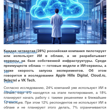
Банки и финтех
Криптоактивы
Бизнес
Сервисы
Соцсети
Каждая четвертая (28%) российская компания пилотирует
Импортозамещение
или использует ИИ в облаке, а не разрабатывает
сервисы на базе собственной инфраструктуры. Среди
Технологии
преимуществ облака — готовые модели и ИИ-сервисы, а
также скорость запуска экспериментов. Об этом
ИИ
говорится в исследовании Apple Hills Digital, Cloud.ru,
Selectel и VK Tech.
Связь
Согласно исследованию, 24% компаний уже используют ИИ в
Нацбезопасность
облаке, еще 4% находятся на этапе пилотирования, а 18%
планируют начать работу с такими решениями в ближайшие
Санкции
12 месяцев. При этом 12% респондентов не используют ИИ в
облаке и не планируют этого делать, 7% ограничиваются