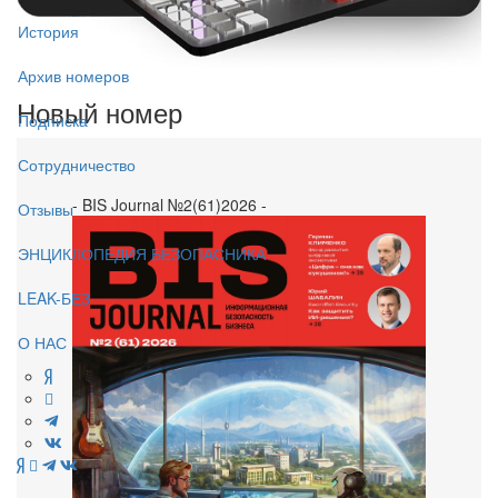
История
Архив номеров
Новый номер
Подписка
Сотрудничество
- BIS Journal №2(61)2026 -
Отзывы
ЭНЦИКЛОПЕДИЯ БЕЗОПАСНИКА
LEAK-БЕЗ
О НАС