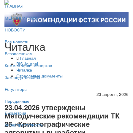
ГЛАВНАЯ
МЕРОПРИЯТИЯ
НОВОСТИ
Читалка
Все новости
Безопасникам
Главная
BIS Journal
Комментарии экспертов
Читалка
Отраслевые документы
Законодательство
Регуляторы
23 апреля, 2026
Персданные
23.04.2026 утверждены
Биометрия
Методические рекомендации ТК
26 «Криптографические
Киберпреступность
алгоритмы выработки