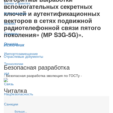
Банки и финтех
вспомогательных секретных
ключей и аутентификационных
Криптоактивы
векторов в сетях подвижной
Бизнес
радиотелефонной связи пятого
поколения» (МР S3G-5G)».
Сервисы
Соцсети
Источник
Импортозамещение
Отраслевые документы
Технологии
Безопасная разработка
ИИ
- Безопасная разработка эволюция по ГОСТу -
Связь
Читалка
Нацбезопасность
Санкции
Больше...