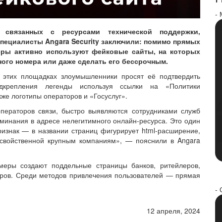
-
связанных с ресурсами технической поддержки,
специалисты Angara Security заключили: помимо прямых
еры активно используют фейковые сайты, на которых
ого номера или даже сделать его бессрочным.
 этих площадках злоумышленники просят её подтвердить
дкрепления легенды используя ссылки на «Политики
же логотипы операторов и «Госуслуг».
ператоров связи, быстро выявляются сотрудниками служб
минания в адресе нелегитимного онлайн-ресурса. Это один
изнак — в названии страниц фигурирует html-расширение,
е свойственной крупным компаниям», — пояснили в Angara
меры создают поддельные страницы банков, ритейлеров,
еров. Среди методов привлечения пользователей — прямая
- 
12 апреля, 2024