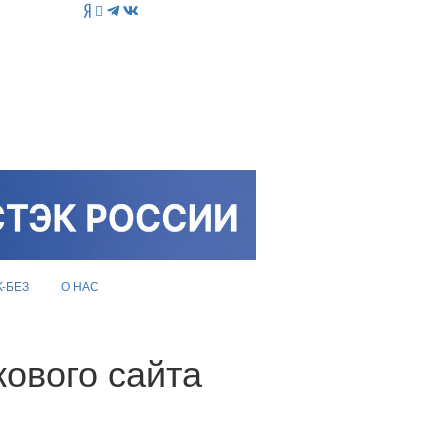
K-БЕЗ
О НАС
кового сайта