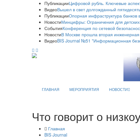
Публикации
Цифровой рубль. Ключевые аспек
Видео
Вышел в свет долгожданный пятидесяты
Публикации
Опорная инфраструктура банков в
Новости
Минцифры: Ограничения для детских
События
Конференция по сетевой безопаснос
Новости
В Москве прошла вторая инженерная
Видео
BIS Journal №51 "Информационная без
ГЛАВНАЯ
МЕРОПРИЯТИЯ
НОВОСТИ
Что говорит о низко
Главная
BIS Journal