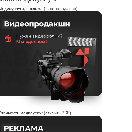
 Медиауслуги, реклама (видеопродакшн) -
Стоимость медиауслуг (открыть PDF) -