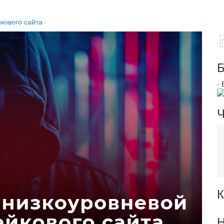
кового сайта
Б
-
Ч
К
Н