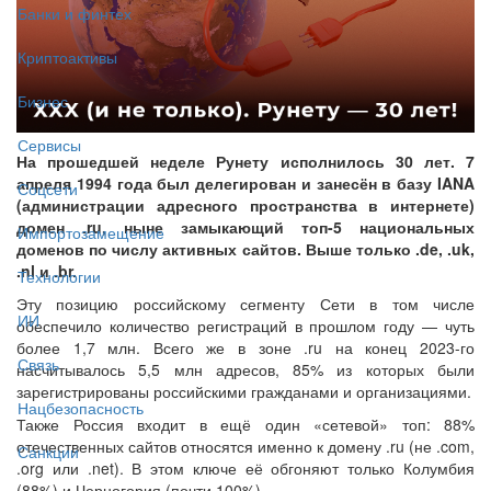
Банки и финтех
Криптоактивы
Бизнес
Сервисы
На прошедшей неделе Рунету исполнилось 30 лет. 7
апреля 1994 года был делегирован и занесён в базу IANA
Соцсети
(администрации адресного пространства в интернете)
домен .ru, ныне замыкающий топ-5 национальных
Импортозамещение
доменов по числу активных сайтов. Выше только .de, .uk,
.nl и .br.
Технологии
Эту позицию российскому сегменту Сети в том числе
ИИ
обеспечило количество регистраций в прошлом году — чуть
более 1,7 млн. Всего же в зоне .ru на конец 2023-го
Связь
насчитывалось 5,5 млн адресов, 85% из которых были
зарегистрированы российскими гражданами и организациями.
Нацбезопасность
Также Россия входит в ещё один «сетевой» топ: 88%
отечественных сайтов относятся именно к домену .ru (не .com,
Санкции
.org или .net). В этом ключе её обгоняют только Колумбия
(88%) и Черногория (почти 100%).