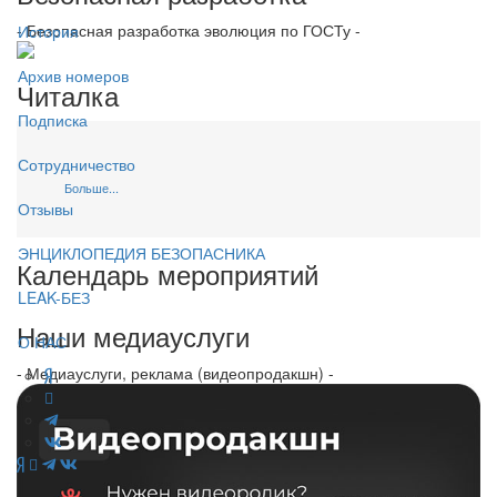
- Безопасная разработка эволюция по ГОСТу -
История
Архив номеров
Читалка
Подписка
Сотрудничество
Больше...
Отзывы
ЭНЦИКЛОПЕДИЯ БЕЗОПАСНИКА
Календарь мероприятий
LEAK-БЕЗ
Наши медиауслуги
О НАС
- Медиауслуги, реклама (видеопродакшн) -