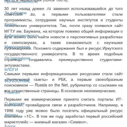
Промышленность
30 лет назад домен .ru заменил использовавшийся до того
За рубежом
советский .su, а первыми пользователями стали
программисты, сотрудники научных институтов и студенты
Кадры
технических университетов. Так, почти сразу появился сайт
МГТУ им. Баумана, на котором помимо общей информации о
Киберграмотность
вузе можно было найти новости о перспективных разработках
и симпозиумах, а также ознакомиться с научными
Мероприятия
публикациями. Похожего содержания был и ресурс Иркутского
государственного университета. В то время подобные
От партнёров
страницы создавались преимущественно студентами-
энтузиастами.
БЛОГИ
Самыми первыми информационными ресурсами стали сайт
«Учительской газеты» и РБК, а первым своеобразным
BIS JOURNAL
поисковиком — Russia on the Net, рубрикатор со ссылками на
все отечественные страницы. В основном некоммерческие.
Главная
Первыми же коммерческими принято считать порталы ИТ-
О журнале
компаний, провайдеров связи и разработчиков. Например, в
1996 году уже можно было посетить официальный ресурс
Авторы
компании «1С». В том же году заработал первый российский
маркетплейс — книжный магазин «Символ».
Блоги