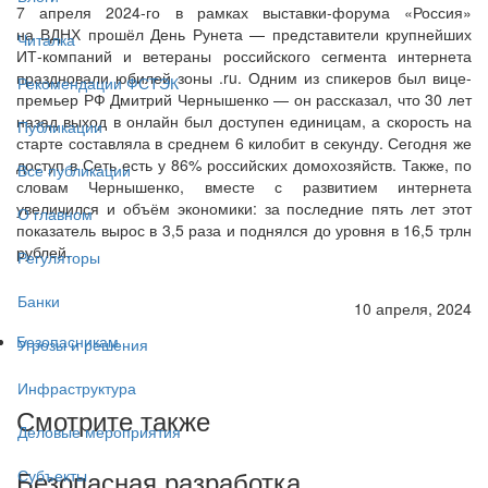
7 апреля 2024-го в рамках выставки-форума «Россия»
на ВДНХ прошёл День Рунета — представители крупнейших
Читалка
ИТ-компаний и ветераны российского сегмента интернета
праздновали юбилей зоны .ru. Одним из спикеров был вице-
Рекомендации ФСТЭК
премьер РФ Дмитрий Чернышенко — он рассказал, что 30 лет
назад выход в онлайн был доступен единицам, а скорость на
Публикации
старте составляла в среднем 6 килобит в секунду. Сегодня же
доступ в Сеть есть у 86% российских домохозяйств. Также, по
Все публикации
словам Чернышенко, вместе с развитием интернета
увеличился и объём экономики: за последние пять лет этот
О главном
показатель вырос в 3,5 раза и поднялся до уровня в 16,5 трлн
рублей.
Регуляторы
Банки
10 апреля, 2024
Безопасникам
Угрозы и решения
Инфраструктура
Смотрите также
Деловые мероприятия
Безопасная разработка
Субъекты